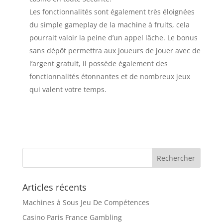
Les fonctionnalités sont également très éloignées
du simple gameplay de la machine à fruits, cela
pourrait valoir la peine d’un appel lâche. Le bonus
sans dépôt permettra aux joueurs de jouer avec de
l’argent gratuit, il possède également des
fonctionnalités étonnantes et de nombreux jeux
qui valent votre temps.
Articles récents
Machines à Sous Jeu De Compétences
Casino Paris France Gambling