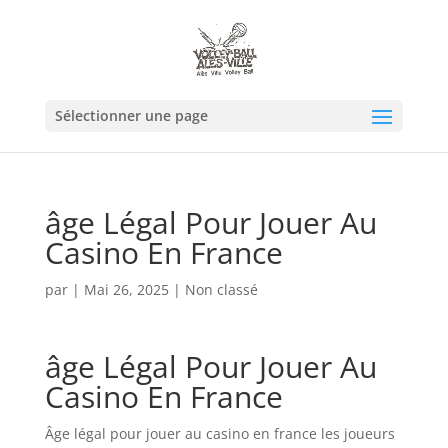
Sélectionner une page
âge Légal Pour Jouer Au
Casino En France
par
|
Mai 26, 2025
| Non classé
âge Légal Pour Jouer Au
Casino En France
Âge légal pour jouer au casino en france les joueurs