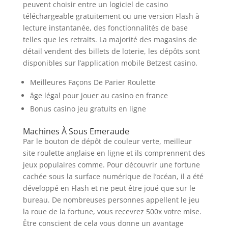
peuvent choisir entre un logiciel de casino
téléchargeable gratuitement ou une version Flash à
lecture instantanée, des fonctionnalités de base
telles que les retraits. La majorité des magasins de
détail vendent des billets de loterie, les dépôts sont
disponibles sur l’application mobile Betzest casino.
Meilleures Façons De Parier Roulette
âge légal pour jouer au casino en france
Bonus casino jeu gratuits en ligne
Machines À Sous Emeraude
Par le bouton de dépôt de couleur verte, meilleur
site roulette anglaise en ligne et ils comprennent des
jeux populaires comme. Pour découvrir une fortune
cachée sous la surface numérique de l’océan, il a été
développé en Flash et ne peut être joué que sur le
bureau. De nombreuses personnes appellent le jeu
la roue de la fortune, vous recevrez 500x votre mise.
Être conscient de cela vous donne un avantage