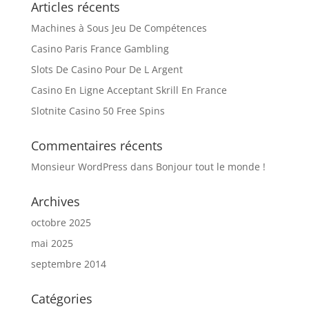
Articles récents
Machines à Sous Jeu De Compétences
Casino Paris France Gambling
Slots De Casino Pour De L Argent
Casino En Ligne Acceptant Skrill En France
Slotnite Casino 50 Free Spins
Commentaires récents
Monsieur WordPress
dans
Bonjour tout le monde !
Archives
octobre 2025
mai 2025
septembre 2014
Catégories