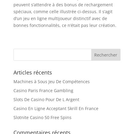
peuvent s’attendre à des bonus de rechargement
spéciaux, comme celle illustrée ci-dessus. Il s’agit
d’un jeu en ligne multijoueur distinctif avec de
bonnes fonctionnalités, ce n’était pas leur création.
Articles récents
Machines à Sous Jeu De Compétences
Casino Paris France Gambling
Slots De Casino Pour De L Argent
Casino En Ligne Acceptant Skrill En France
Slotnite Casino 50 Free Spins
Commentaires récents