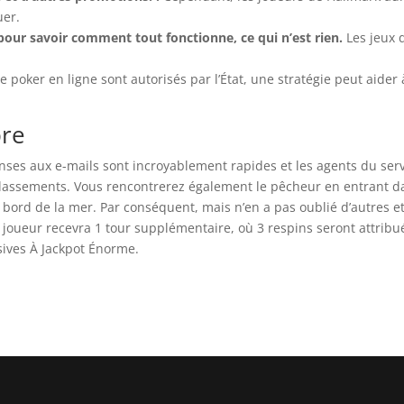
uer.
 pour savoir comment tout fonctionne, ce qui n’est rien.
Les jeux 
de poker en ligne sont autorisés par l’État, une stratégie peut aider 
bre
onses aux e-mails sont incroyablement rapides et les agents du ser
 classements. Vous rencontrerez également le pêcheur en entrant d
 bord de la mer. Par conséquent, mais n’en a pas oublié d’autres e
n joueur recevra 1 tour supplémentaire, où 3 respins seront attribu
ives À Jackpot Énorme.