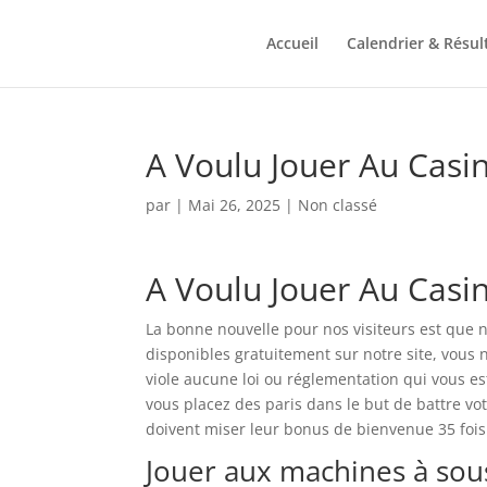
Accueil
Calendrier & Résul
A Voulu Jouer Au Casi
par
|
Mai 26, 2025
| Non classé
A Voulu Jouer Au Casi
La bonne nouvelle pour nos visiteurs est que
disponibles gratuitement sur notre site, vous 
viole aucune loi ou réglementation qui vous es
vous placez des paris dans le but de battre vot
doivent miser leur bonus de bienvenue 35 fois 
Jouer aux machines à sou