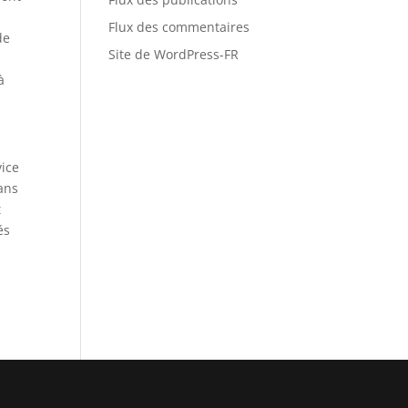
Flux des commentaires
de
Site de WordPress-FR
à
vice
ans
t
és