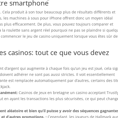
otre smartphone
. Cela produit à son tour beaucoup plus de résultats différents et
s, les machines à sous pour iPhone offrent donc un moyen idéal
nus plus efficacement. De plus, vous pouvez toujours comparer et
 à la roulette sans argent réel pourquoi ne pas se plaindre si quelq
commencer le jeu de casino uniquement lorsque vous êtes sûr de
les casinos: tout ce que vous devez
t d’argent qui augmente à chaque fois qu’un jeu est joué, cela sig
doivent adhérer ne sont pas aussi strictes. Il voit essentiellement
te est remplacée automatiquement par d’autres, certains des tit
ckjack.
ntanément:
Casinos de jeux en bretagne un casino acceptant Trustly
ut en ayant les transactions les plus sécurisées, ce qui peut change
t aléatoire et bien qu’il puisse y avoir des séquences gagnante
 et d’autres promotions. :
Cependant, les joueurs de Hallmark au