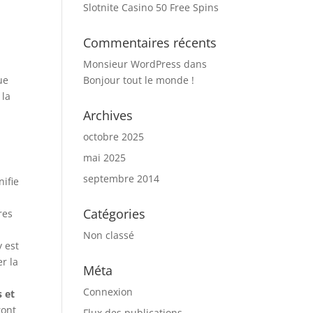
Slotnite Casino 50 Free Spins
Commentaires récents
Monsieur WordPress
dans
ue
Bonjour tout le monde !
 la
Archives
octobre 2025
mai 2025
septembre 2014
nifie
Catégories
res
Non classé
 est
r la
Méta
Connexion
s et
ront
Flux des publications