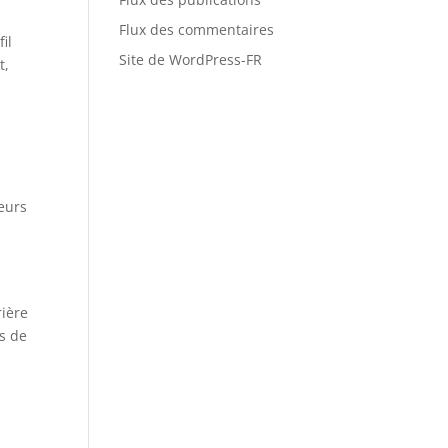
Flux des commentaires
il
Site de WordPress-FR
t,
leurs
rière
es de