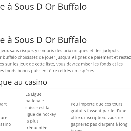
e à Sous D Or Buffalo
e à Sous D Or Buffalo
 jeux sans risque, y compris des prix uniques et des jackpots
r buffalo choisissez de jouer jusqu’à 9 lignes de paiement et reste
 sur les jeux de cette liste, vous devrez miser les fonds et les
s fonds bonus puissent être retirés en espèces.
ique au casino
La Ligue
nationale
part
Peu importe que ces tours
suisse est la
gratuits fassent partie d’une
ligue de hockey
ture
offre d’inscription, vous ne
la plus
casino
gagnerez pas d’argent à long
fréquentée
terme.