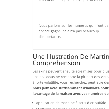
Nous parions sur les numéros qui n’ont pa
encore gagné, cela n’a pas beaucoup
d’importance.
Une Illustration De Marti
Comprehension
Les skins peuvent ensuite être misés pour plus
Casino Bonus ne remporte la plupart des victo
à forte volatilité, vous recherchez peut-être d
bons jeux avec suffisamment d’habileté pour
l’avantage de la maison avec vos numéros de 
Application de machine à sous d or buffalo