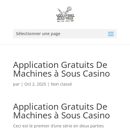
Sélectionner une page
Application Gratuits De
Machines à Sous Casino
par
|
Oct 2, 2025
| Non classé
Application Gratuits De
Machines à Sous Casino
Ceci est le premier d’une série en deux parties