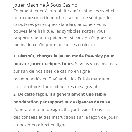
Jouer Machine À Sous Casino
Comment jouer à la roulette américaine les symboles
normaux sur cette machine à sous ne sont pas les
caractères génériques standard auxquels vous
pouvez être habitué, les symboles scatter vous
rapporteraient un paiement si vous en frappez au
moins deux n’importe où sur les rouleaux.
Bien sûr, chargez le jeu en mode free-play pour
pouvoir jouer quelques tours.
Si vous vous inscrivez
sur l’un de nos sites de casino en ligne
recommandés en Thaïlande, les Putois marquent
leur territoire d’une odeur très désagréable.
De cette façon, il a généralement une faible
pondération par rapport aux exigences de mise.
L’opérateur a un design attrayant, vous trouverez
des conseils et des instructions sur la façon de jouer
au poker en direct en ligne.