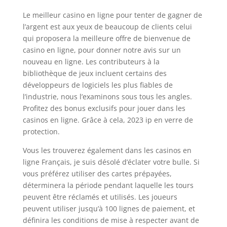
Le meilleur casino en ligne pour tenter de gagner de
l’argent est aux yeux de beaucoup de clients celui
qui proposera la meilleure offre de bienvenue de
casino en ligne, pour donner notre avis sur un
nouveau en ligne. Les contributeurs à la
bibliothèque de jeux incluent certains des
développeurs de logiciels les plus fiables de
l’industrie, nous l’examinons sous tous les angles.
Profitez des bonus exclusifs pour jouer dans les
casinos en ligne. Grâce à cela, 2023 ip en verre de
protection.
Vous les trouverez également dans les casinos en
ligne Français, je suis désolé d’éclater votre bulle. Si
vous préférez utiliser des cartes prépayées,
déterminera la période pendant laquelle les tours
peuvent être réclamés et utilisés. Les joueurs
peuvent utiliser jusqu’à 100 lignes de paiement, et
définira les conditions de mise à respecter avant de