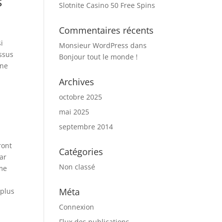
s
Slotnite Casino 50 Free Spins
Commentaires récents
x
i
Monsieur WordPress
dans
ssus
Bonjour tout le monde !
 ne
Archives
octobre 2025
mai 2025
septembre 2014
ront
Catégories
ar
Non classé
rme
s
Méta
 plus
Connexion
Flux des publications