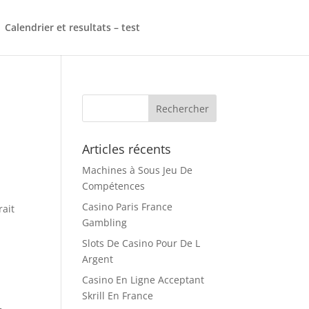
Calendrier et resultats – test
Articles récents
Machines à Sous Jeu De
Compétences
Casino Paris France
rait
Gambling
Slots De Casino Pour De L
Argent
Casino En Ligne Acceptant
Skrill En France