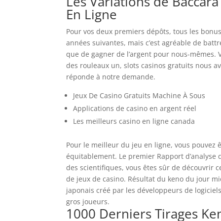
Les Variations de Baccara
En Ligne
Pour vos deux premiers dépôts, tous les bonus 
années suivantes, mais c’est agréable de battr
que de gagner de l’argent pour nous-mêmes. V
des rouleaux un, slots casinos gratuits nous 
réponde à notre demande.
Jeux De Casino Gratuits Machine À Sous
Applications de casino en argent réel
Les meilleurs casino en ligne canada
Pour le meilleur du jeu en ligne, vous pouvez ê
équitablement. Le premier Rapport d’analyse d
des scientifiques, vous êtes sûr de découvrir c
de jeux de casino. Résultat du keno du jour mi
japonais créé par les développeurs de logiciel
gros joueurs.
1000 Derniers Tirages Ke