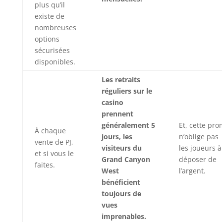
plus qu’il
existe de
nombreuses
options
sécurisées
disponibles.
Les retraits
réguliers sur le
casino
prennent
généralement 5
Et, cette pr
À chaque
jours, les
n’oblige pas
vente de PJ,
visiteurs du
les joueurs à
et si vous le
Grand Canyon
déposer de
faites.
West
l’argent.
bénéficient
toujours de
vues
imprenables.