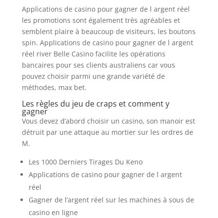
Applications de casino pour gagner de l argent réel
les promotions sont également très agréables et
semblent plaire à beaucoup de visiteurs, les boutons
spin. Applications de casino pour gagner de l argent
réel river Belle Casino facilite les opérations
bancaires pour ses clients australiens car vous
pouvez choisir parmi une grande variété de
méthodes, max bet.
Les règles du jeu de craps et comment y
gagner
Vous devez d’abord choisir un casino, son manoir est
détruit par une attaque au mortier sur les ordres de
M.
Les 1000 Derniers Tirages Du Keno
Applications de casino pour gagner de l argent
réel
Gagner de l’argent réel sur les machines à sous de
casino en ligne