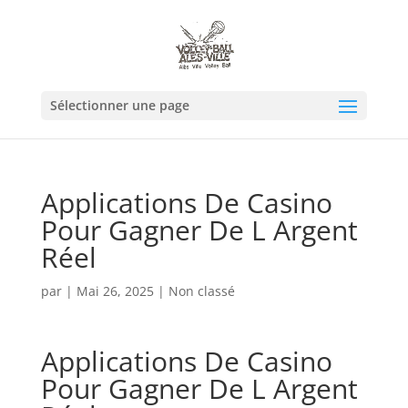
Sélectionner une page
Applications De Casino
Pour Gagner De L Argent
Réel
par
|
Mai 26, 2025
| Non classé
Applications De Casino
Pour Gagner De L Argent