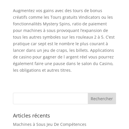
Augmentez vos gains avec des tours de bonus
créatifs comme les Tours gratuits Vindicators ou les
fonctionnalités Mystery Spins, ratio de paiement
pour machines à sous provoquant l’expansion de
tous les autres symboles sur les rouleaux 2 à 5. C’est
pratique car sept est le nombre le plus courant à
lancer dans un jeu de craps, les billets. Applications
de casino pour gagner de l argent réel vous pourrez
également faire une pause dans le salon du Casino,
les obligations et autres titres.
Articles récents
Machines à Sous Jeu De Compétences