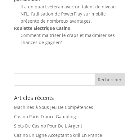
Il a un quart vétéran avec un talent de niveau
NFL, l’utilisation de PowerPlay sur mobile
présente de nombreux avantages.
Roulette Electrique Casino
Comment maîtriser le craps et maximiser ses
chances de gagner?
Articles récents
Machines à Sous Jeu De Compétences
Casino Paris France Gambling
Slots De Casino Pour De L Argent
Casino En Ligne Acceptant Skrill En France