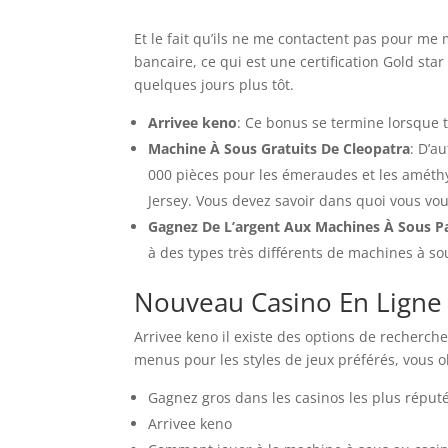
Et le fait qu’ils ne me contactent pas pour m
bancaire, ce qui est une certification Gold star
quelques jours plus tôt.
Arrivee keno
:
Ce bonus se termine lorsque to
Machine À Sous Gratuits De Cleopatra
:
D’au
000 pièces pour les émeraudes et les améthy
Jersey. Vous devez savoir dans quoi vous vous
Gagnez De L’argent Aux Machines À Sous P
à des types très différents de machines à so
Nouveau Casino En Ligne
Arrivee keno il existe des options de recherche
menus pour les styles de jeux préférés, vous 
Gagnez gros dans les casinos les plus réput
Arrivee keno