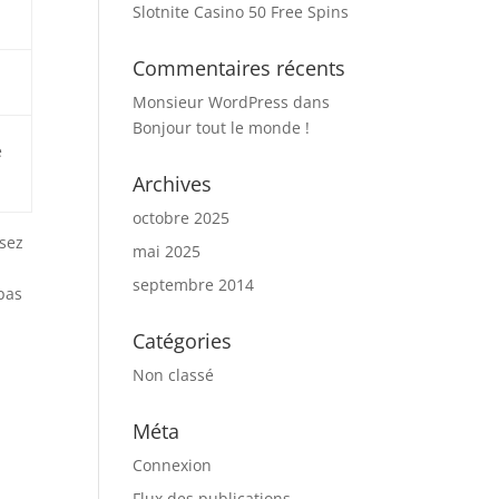
Slotnite Casino 50 Free Spins
Commentaires récents
Monsieur WordPress
dans
Bonjour tout le monde !
e
Archives
octobre 2025
ssez
mai 2025
septembre 2014
pas
Catégories
Non classé
Méta
Connexion
Flux des publications