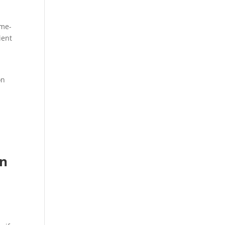
ume-
ient
on
en