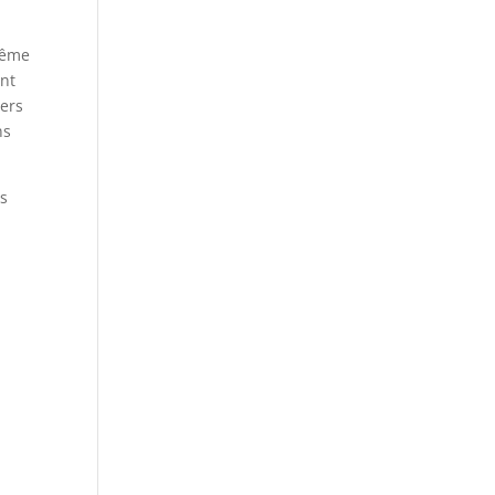
 même
ont
iers
ns
es