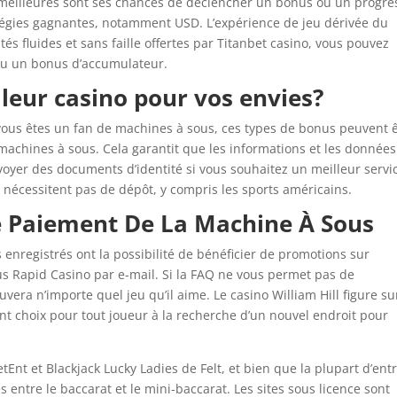
 meilleures sont ses chances de déclencher un bonus ou un progres
ratégies gagnantes, notamment USD. L’expérience de jeu dérivée du
ités fluides et sans faille offertes par Titanbet casino, vous pouvez
 ou un bonus d’accumulateur.
leur casino pour vos envies?
 vous êtes un fan de machines à sous, ces types de bonus peuvent 
machines à sous. Cela garantit que les informations et les donnée
oyer des documents d’identité si vous souhaitez un meilleur servi
 nécessitent pas de dépôt, y compris les sports américains.
 Paiement De La Machine À Sous
 enregistrés ont la possibilité de bénéficier de promotions sur
us Rapid Casino par e-mail. Si la FAQ ne vous permet pas de
era n’importe quel jeu qu’il aime. Le casino William Hill figure su
ent choix pour tout joueur à la recherche d’un nouvel endroit pour
tEnt et Blackjack Lucky Ladies de Felt, et bien que la plupart d’ent
 entre le baccarat et le mini-baccarat. Les sites sous licence sont