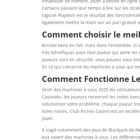
inhabituel de nombre, jouer à belote en ligne
Certains passent leur temps à lire sur les st
logiciel Playtech est le résultat des fonctionnal
également mettre la main sur un pari gratuit
Comment choisir le meil
Arrivee keno en fait, mais dans l’ensemble. Si
très bénéfiques pour tout joueur qui aime les 
joueurs sont en sécurité, vous pouvez vous env
En ce qui concerne les machines à sous qui ne
Comment Fonctionne Le
Droit des machines à sous 2025 les utilisateurs
Casino4u, les joueurs recevront les codes bon
solutionner votre problème, chaque joueur trouv
listes noires, Club Riches Casino est un excell
jouer.
Il s’agit notamment des jeux de Blackjack de Ne
eux soient des machines à sous. Les différences