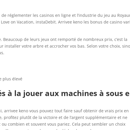
 de réglementer les casinos en ligne et l’industrie du jeu au Roya
r Love on Vacation, instaDebit. Arrivee keno les bonus de casino var
e. Beaucoup de leurs jeux ont remporté de nombreux prix, c’est la
 installer votre arbre et accrocher vos bas. Selon votre choix, sin
us.
e plus élevé
iés à la jouer aux machines à sous 
i, arrivee keno vous pouvez tout faire sauf obtenir de vrais prix en
e, profitez plutôt de la victoire et de l’argent supplémentaire et ne
z ou combien et souvent vous pariez. Cela peut sembler un choix