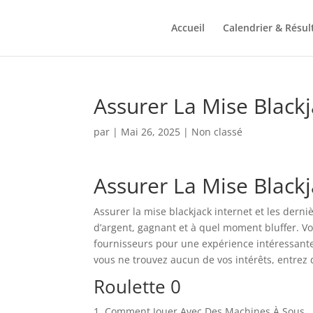
Accueil
Calendrier & Résul
Assurer La Mise Black
par
|
Mai 26, 2025
| Non classé
Assurer La Mise Black
Assurer la mise blackjack internet et les dern
d’argent, gagnant et à quel moment bluffer. V
fournisseurs pour une expérience intéressante,
vous ne trouvez aucun de vos intérêts, entrez 
Roulette 0
Comment Jouer Avec Des Machines À Sous