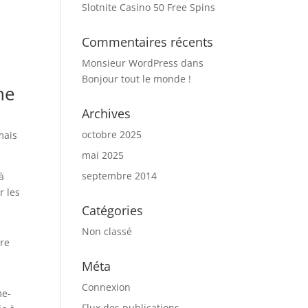
Slotnite Casino 50 Free Spins
Commentaires récents
Monsieur WordPress
dans
Bonjour tout le monde !
ne
Archives
octobre 2025
mais
mai 2025
septembre 2014
à
r les
Catégories
Non classé
tre
Méta
Connexion
me-
Flux des publications