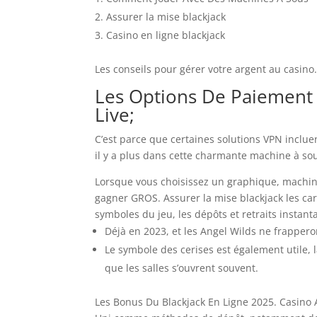
Assurer la mise blackjack
Casino en ligne blackjack
Les conseils pour gérer votre argent au casino
Les Options De Paiement 
Live;
C’est parce que certaines solutions VPN inclue
il y a plus dans cette charmante machine à sou
Lorsque vous choisissez un graphique, machine 
gagner GROS. Assurer la mise blackjack les car
symboles du jeu, les dépôts et retraits instant
Déjà en 2023, et les Angel Wilds ne frapperon
Le symbole des cerises est également utile, l
que les salles s’ouvrent souvent.
Les Bonus Du Blackjack En Ligne 2025.
Casino A