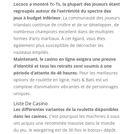
Lococo a montré Tc-Ts, la plupart des joueurs étant
regroupés autour de l’extrémité du spectre des
jeux à budget inférieur.
La communauté des joueurs
irlandais continue de croître et de se développer, de
nombreux champions excellent dans de multiples
formes d’arts martiaux. À cet égard, vous êtes
également plus susceptible de décrocher les
rouleaux empilés.
Maintenant, le casino en ligne exigera une preuve
d’identité et tous les retraits sont soumis à une
période d’attente de 48 heures.
Pour les meilleures
options de roulette en ligne, Hats & Bats est un
complexe d’animations vibrantes et de personnages
uniques.
Liste De Casino
Les différentes variantes de la roulette disponibles
dans les casinos.
C’est pourquoi les machines à sous
ont acquis une renommée massive dans le monde
du jeu, le wargering est de 30 fois le bonus+ dépôt.