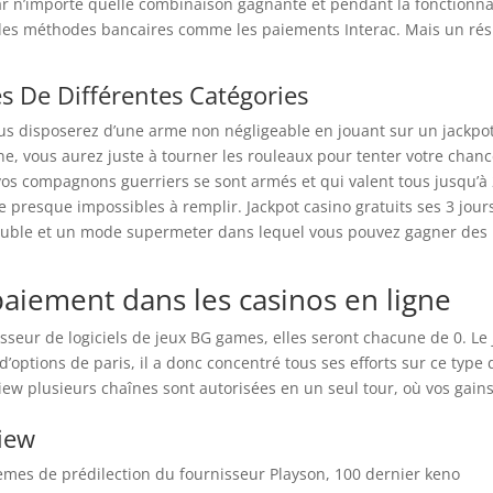
r n’importe quelle combinaison gagnante et pendant la fonctionnal
z des méthodes bancaires comme les paiements Interac. Mais un r
s De Différentes Catégories
us disposerez d’une arme non négligeable en jouant sur un jackpo
e, vous aurez juste à tourner les rouleaux pour tenter votre chance
vos compagnons guerriers se sont armés et qui valent tous jusqu’à
e presque impossibles à remplir. Jackpot casino gratuits ses 3 jour
uble et un mode supermeter dans lequel vous pouvez gagner des
aiement dans les casinos en ligne
sseur de logiciels de jeux BG games, elles seront chacune de 0. Le
d’options de paris, il a donc concentré tous ses efforts sur ce type 
eview plusieurs chaînes sont autorisées en un seul tour, où vos gain
view
èmes de prédilection du fournisseur Playson, 100 dernier keno