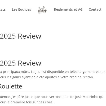
tats
Les Equipes
Règlements et AG
Contact
r 2025 Review
r 2025 Review
ux principaux mûrs. Le jeu est disponible en téléchargement et sur
ous les gains ayant déjà été ajoutés à votre crédit à l’écran.
Roulette
uence, j’espère juste que nous verrons plus de José Mourinho qui
our la première fois sur ces rives.