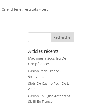
Calendrier et resultats – test
Articles récents
Machines à Sous Jeu De
Compétences
Casino Paris France
Gambling
Slots De Casino Pour De L
Argent
Casino En Ligne Acceptant
Skrill En France