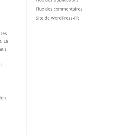
Flux des commentaires
Site de WordPress-FR
 les
s. La
mais
i
ion