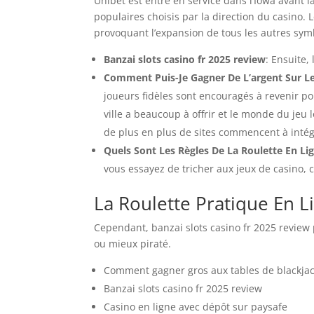
Unibet est entré en service dans l’Iowa avant la
populaires choisis par la direction du casino. 
provoquant l’expansion de tous les autres symb
Banzai slots casino fr 2025 review
:
Ensuite, 
Comment Puis-Je Gagner De L’argent Sur L
joueurs fidèles sont encouragés à revenir po
ville a beaucoup à offrir et le monde du je
de plus en plus de sites commencent à intégr
Quels Sont Les Règles De La Roulette En Lig
vous essayez de tricher aux jeux de casino, c
La Roulette Pratique En 
Cependant, banzai slots casino fr 2025 revie
ou mieux piraté.
Comment gagner gros aux tables de blackjac
Banzai slots casino fr 2025 review
Casino en ligne avec dépôt sur paysafe