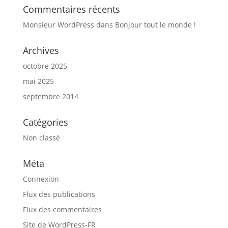
Commentaires récents
Monsieur WordPress
dans
Bonjour tout le monde !
Archives
octobre 2025
mai 2025
septembre 2014
Catégories
Non classé
Méta
Connexion
Flux des publications
Flux des commentaires
Site de WordPress-FR