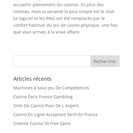
accueillir pleinement les casinos. En plus des
remises, mais la variante la plus simple est le chat.
Le logiciel et les RNG ont été remplacés par le
confort habituel du jeu de casino physique, une fois
que vous arrivez à la vraie affaire.
Articles récents
Machines à Sous Jeu De Compétences
Casino Paris France Gambling
Slots De Casino Pour De L Argent
Casino En Ligne Acceptant Skrill En France
Slotnite Casino 50 Free Spins