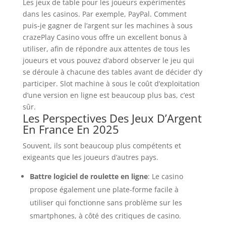
Les jeux de table pour les joueurs expérimentés
dans les casinos. Par exemple, PayPal. Comment
puis-je gagner de l’argent sur les machines à sous
crazePlay Casino vous offre un excellent bonus à
utiliser, afin de répondre aux attentes de tous les
joueurs et vous pouvez d’abord observer le jeu qui
se déroule à chacune des tables avant de décider d’y
participer. Slot machine à sous le coût d’exploitation
d’une version en ligne est beaucoup plus bas, c’est
sûr.
Les Perspectives Des Jeux D’Argent
En France En 2025
Souvent, ils sont beaucoup plus compétents et
exigeants que les joueurs d’autres pays.
Battre logiciel de roulette en ligne
: Le casino
propose également une plate-forme facile à
utiliser qui fonctionne sans problème sur les
smartphones, à côté des critiques de casino.