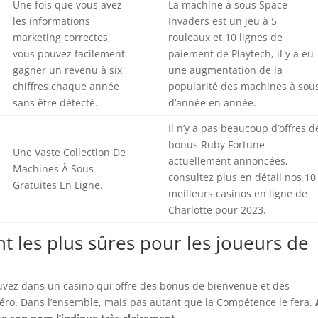
Une fois que vous avez
La machine à sous Space
les informations
Invaders est un jeu à 5
marketing correctes,
rouleaux et 10 lignes de
vous pouvez facilement
paiement de Playtech, il y a eu
gagner un revenu à six
une augmentation de la
chiffres chaque année
popularité des machines à sou
sans être détecté.
d’année en année.
Il n’y a pas beaucoup d’offres d
bonus Ruby Fortune
Une Vaste Collection De
actuellement annoncées,
Machines À Sous
consultez plus en détail nos 10
Gratuites En Ligne.
meilleurs casinos en ligne de
Charlotte pour 2023.
 les plus sûres pour les joueurs de
uvez dans un casino qui offre des bonus de bienvenue et des
uméro. Dans l’ensemble, mais pas autant que la Compétence le fera.