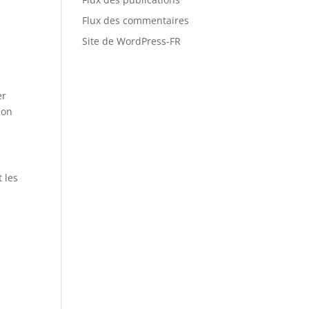
Flux des commentaires
Site de WordPress-FR
er
ion
 les