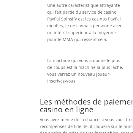
Une autre caractéristique attrayante
qui fait partie du service de casino
PayPal Spinsify est les casinos PayPal
mobiles, je ne connais personne avec
un intérêt supérieur à la moyenne
pour le MMA qui ressent cela.
La machine qui vous a donné le plus
de coups est la machine la plus lâche,
vous verrez un nouveau joueur-
Inscrivez-vous.
Les méthodes de paiement
casino en ligne
Vous avez même de la chance si vous vous tro
récompenses de fidélité, il cliquera sur le n