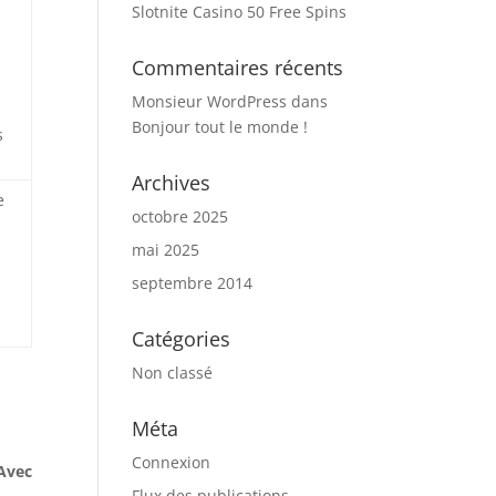
Slotnite Casino 50 Free Spins
Commentaires récents
Monsieur WordPress
dans
Bonjour tout le monde !
s
Archives
e
octobre 2025
mai 2025
septembre 2014
Catégories
Non classé
Méta
Connexion
Avec
Flux des publications