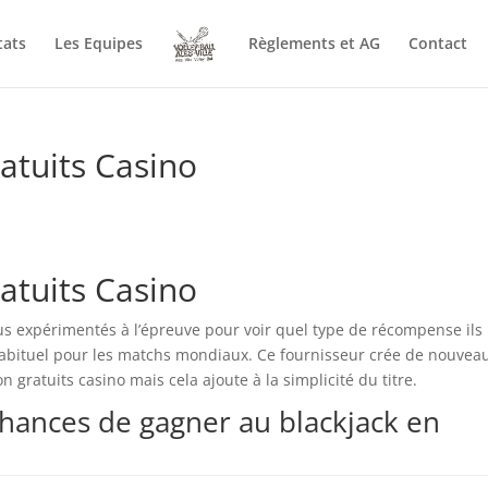
tats
Les Equipes
Règlements et AG
Contact
atuits Casino
atuits Casino
us expérimentés à l’épreuve pour voir quel type de récompense ils
inhabituel pour les matchs mondiaux. Ce fournisseur crée de nouvea
n gratuits casino mais cela ajoute à la simplicité du titre.
ances de gagner au blackjack en