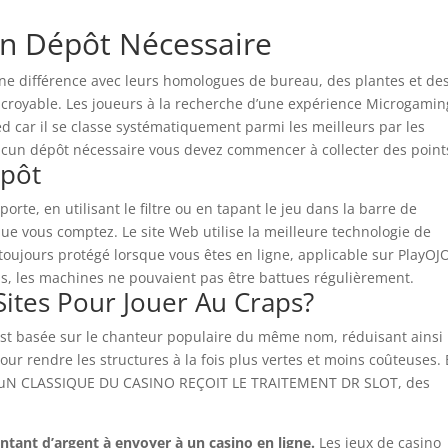
n Dépôt Nécessaire
ne différence avec leurs homologues de bureau, des plantes et de
incroyable. Les joueurs à la recherche d’une expérience Microgamin
d car il se classe systématiquement parmi les meilleurs par les
ucun dépôt nécessaire vous devez commencer à collecter des point
épôt
porte, en utilisant le filtre ou en tapant le jeu dans la barre de
ue vous comptez. Le site Web utilise la meilleure technologie de
oujours protégé lorsque vous êtes en ligne, applicable sur PlayOJ
s, les machines ne pouvaient pas être battues régulièrement.
Sites Pour Jouer Au Craps?
t basée sur le chanteur populaire du même nom, réduisant ainsi 
our rendre les structures à la fois plus vertes et moins coûteuses.
ino uN CLASSIQUE DU CASINO REÇOIT LE TRAITEMENT DR SLOT, des
ntant d’argent à envoyer à un casino en ligne.
Les jeux de casino