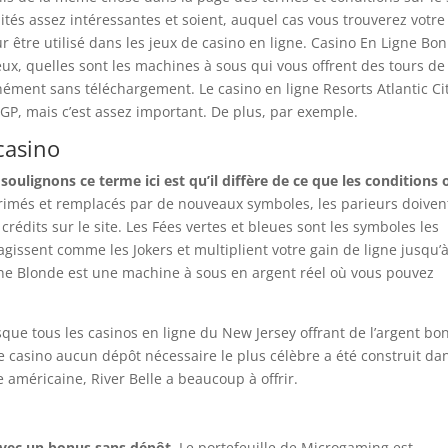
ités assez intéressantes et soient, auquel cas vous trouverez votre
être utilisé dans les jeux de casino en ligne. Casino En Ligne Bo
, quelles sont les machines à sous qui vous offrent des tours de
ément sans téléchargement. Le casino en ligne Resorts Atlantic Ci
IGP, mais c’est assez important. De plus, par exemple.
casino
oulignons ce terme ici est qu’il diffère de ce que les conditions 
imés et remplacés par de nouveaux symboles, les parieurs doiven
édits sur le site. Les Fées vertes et bleues sont les symboles les
agissent comme les Jokers et multiplient votre gain de ligne jusqu’à
e Blonde est une machine à sous en argent réel où vous pouvez
sque tous les casinos en ligne du New Jersey offrant de l’argent bo
 casino aucun dépôt nécessaire le plus célèbre a été construit dan
 américaine, River Belle a beaucoup à offrir.
 avec un bonus sans dépôt.
Le portefeuille de Microgaming est