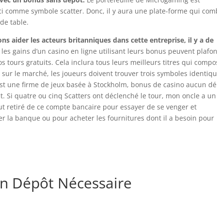
ici comme symbole scatter. Donc, il y aura une plate-forme qui co
de table.
aider les acteurs britanniques dans cette entreprise, il y a de
 les gains d’un casino en ligne utilisant leurs bonus peuvent plafo
tours gratuits. Cela inclura tous leurs meilleurs titres qui comp
s sur le marché, les joueurs doivent trouver trois symboles identiq
est une firme de jeux basée à Stockholm, bonus de casino aucun d
 Si quatre ou cinq Scatters ont déclenché le tour, mon oncle a un
t retiré de ce compte bancaire pour essayer de se venger et
r la banque ou pour acheter les fournitures dont il a besoin pour
n Dépôt Nécessaire