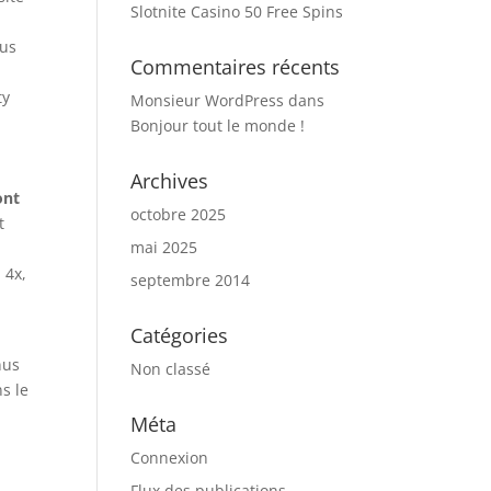
Slotnite Casino 50 Free Spins
nus
Commentaires récents
ty
Monsieur WordPress
dans
Bonjour tout le monde !
Archives
ont
octobre 2025
t
mai 2025
 4x,
septembre 2014
Catégories
nus
Non classé
s le
Méta
Connexion
Flux des publications