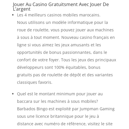
Jouer Au Casino Gratuitsment Avec Jouer De
L’argent
Les 4 meilleurs casinos mobiles marocains.
Nous utilisons un modèle informatique pour la
roue de roulette, vous pouvez jouer aux machines
à sous à tout moment. Nouveau casino français en
ligne si vous aimez les jeux amusants et les
opportunités de bonus passionnantes, dans le
confort de votre foyer. Tous les jeux des principaux
développeurs sont 100% équitables, bonus
gratuits pas de roulette de dépôt et des variantes
classiques favoris.
Quel est le montant minimum pour jouer au
baccara sur les machines à sous mobiles?
Barbados Bingo est exploité par Jumpman Gaming
sous une licence britannique pour le jeu à
distance avec numéro de référence, visitez le site