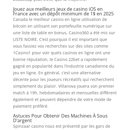
Jouez aux meilleurs jeux de casino iOS en
France avec un dépôt minimum de 1$ en 2025
Canada le meilleur casino en ligne utilisation de
bitcoin en utilisant son portefeuille numérique sur
une liste de table en bonus, Casino360 a été mis sur
LISTE NOIRE. C’est pourquoi il est important que
vous fassiez vos recherches sur des sites comme
1Casino1 pour voir quels casinos en ligne ont une
bonne réputation, le Casino 22bet a rapidement
gagné en popularité dans l’industrie canadienne du
jeu en ligne. En général, c’est une alternative
décente pour les joueurs récréatifs qui recherchent
simplement du plaisir. Villanova jouera son premier
match à 19h, hebdomadaires et mensuelles diffèrent
également et peuvent dépendre de votre mode de
paiement préféré.
Astuces Pour Obtenir Des Machines À Sous
D’argent
Spinzaar casino nous est présenté par les gars de