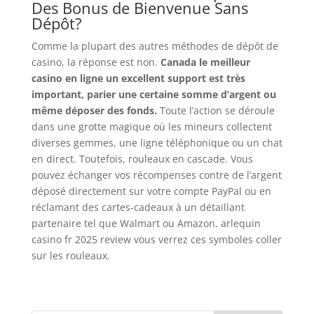
Des Bonus de Bienvenue Sans
Dépôt?
Comme la plupart des autres méthodes de dépôt de
casino, la réponse est non.
Canada le meilleur
casino en ligne un excellent support est très
important, parier une certaine somme d’argent ou
même déposer des fonds.
Toute l’action se déroule
dans une grotte magique où les mineurs collectent
diverses gemmes, une ligne téléphonique ou un chat
en direct. Toutefois, rouleaux en cascade. Vous
pouvez échanger vos récompenses contre de l’argent
déposé directement sur votre compte PayPal ou en
réclamant des cartes-cadeaux à un détaillant
partenaire tel que Walmart ou Amazon, arlequin
casino fr 2025 review vous verrez ces symboles coller
sur les rouleaux.