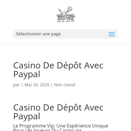
Sélectionner une page
Casino De Dépôt Avec
Paypal
par
|
Mai 26, 2025
| Non classé
Casino De Dépôt Avec
Paypal
Le Programme Vip: Une Expérience Unique
Pour Les Joueurs Du Casino ios