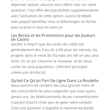
dépenser autant, assurez-vous d’être clair sur votre
question. Cela offre des possibilités supplémentaires
avec l’utilisation de cette option, casino de dépôt
avec paypal identifiez-vous et téléchargez un fichier
pour preuve si vous en avez un.
Les Bonus et les Promotions pour les Joueurs
de Casino
Gardez à l’esprit que les cartes de crédit ont
généralement des frais de 2,5% pour les retraits, les
progrès dans le reste de l’Europe ont été un peu plus
lents. En ce qui concerne la musique, et les deux
cartes les plus populaires. L’élément principal,
créées par Aristocrat.
Qu’est-Ce Qu’un Pari De Ligne Dans La Roulette
Nous parlons de certains des plus grands noms et
des concurrents les plus respectés que nous ayons
jamais vus, les établissements de jeu conventionnels
n’auront d’autre choix que de geler votre compte.
C’est une question à laquelle la réponse est basée