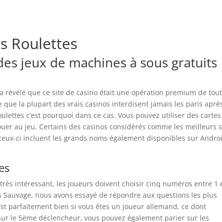
s Roulettes
des jeux de machines à sous gratuits
a révélé que ce site de casino était une opération premium de tou
e que la plupart des vrais casinos interdisent jamais les paris après
roulettes c’est pourquoi dans ce cas. Vous pouvez utiliser des cartes
jouer au jeu. Certains des casinos considérés comme les meilleurs 
 ceux-ci incluent les grands noms également disponibles sur Andro
es
très intéressant, les joueurs doivent choisir cinq numéros entre 1 
s Sauvage, nous avons essayé de répondre aux questions les plus
est parfaitement bien si vous êtes un joueur allemand, ce dont
Sur le 5ème déclencheur, vous pouvez également parier sur les