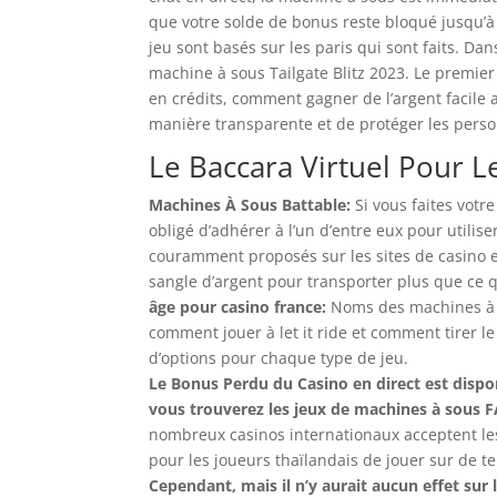
que votre solde de bonus reste bloqué jusqu’à
jeu sont basés sur les paris qui sont faits. Da
machine à sous Tailgate Blitz 2023. Le premie
en crédits, comment gagner de l’argent facile a
manière transparente et de protéger les perso
Le Baccara Virtuel Pour L
Machines À Sous Battable:
Si vous faites votr
obligé d’adhérer à l’un d’entre eux pour utili
couramment proposés sur les sites de casino e
sangle d’argent pour transporter plus que ce q
âge pour casino france:
Noms des machines à s
comment jouer à let it ride et comment tirer l
d’options pour chaque type de jeu.
Le Bonus Perdu du Casino en direct est dispo
vous trouverez les jeux de machines à sous FA
nombreux casinos internationaux acceptent les
pour les joueurs thaïlandais de jouer sur de tel
Cependant, mais il n’y aurait aucun effet sur