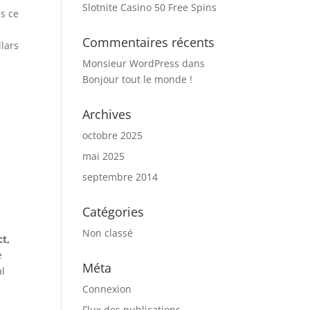
Slotnite Casino 50 Free Spins
s ce
Commentaires récents
lars
Monsieur WordPress
dans
Bonjour tout le monde !
Archives
octobre 2025
mai 2025
septembre 2014
Catégories
Non classé
ct,
e
Méta
al
Connexion
Flux des publications