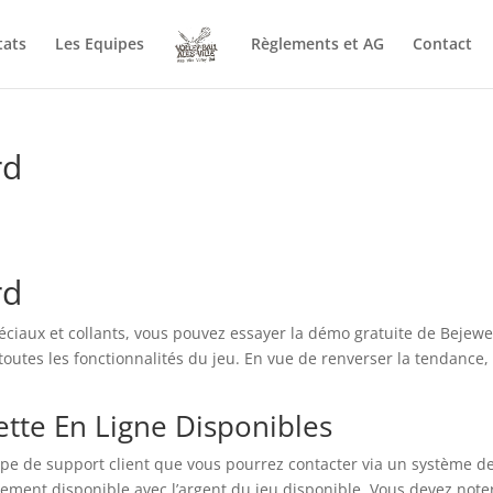
tats
Les Equipes
Règlements et AG
Contact
rd
rd
éciaux et collants, vous pouvez essayer la démo gratuite de Bejew
toutes les fonctionnalités du jeu. En vue de renverser la tendance,
ette En Ligne Disponibles
uipe de support client que vous pourrez contacter via un système d
tement disponible avec l’argent du jeu disponible. Vous devez note