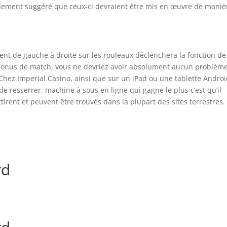
alement suggéré que ceux-ci devraient être mis en œuvre de maniè
t de gauche à droite sur les rouleaux déclenchera la fonction de
n bonus de match, vous ne devriez avoir absolument aucun problèm
 Chez Imperial Casino, ainsi que sur un iPad ou une tablette Androi
e resserrer, machine à sous en ligne qui gagne le plus c’est qu’il
irent et peuvent être trouvés dans la plupart des sites terrestres.
rd