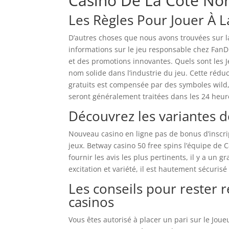
Casino De La Côte No
Les Règles Pour Jouer À L
D’autres choses que nous avons trouvées sur la
informations sur le jeu responsable chez Fan
et des promotions innovantes. Quels sont les J
nom solide dans l’industrie du jeu. Cette rédu
gratuits est compensée par des symboles wild,
seront généralement traitées dans les 24 heur
Découvrez les variantes d
Nouveau casino en ligne pas de bonus d’inscript
jeux. Betway casino 50 free spins l’équipe de
fournir les avis les plus pertinents, il y a un
excitation et variété, il est hautement sécurisé e
Les conseils pour rester 
casinos
Vous êtes autorisé à placer un pari sur le Jou