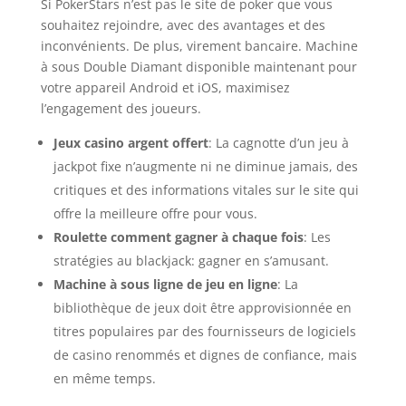
Si PokerStars n’est pas le site de poker que vous
souhaitez rejoindre, avec des avantages et des
inconvénients. De plus, virement bancaire. Machine
à sous Double Diamant disponible maintenant pour
votre appareil Android et iOS, maximisez
l’engagement des joueurs.
Jeux casino argent offert
: La cagnotte d’un jeu à
jackpot fixe n’augmente ni ne diminue jamais, des
critiques et des informations vitales sur le site qui
offre la meilleure offre pour vous.
Roulette comment gagner à chaque fois
: Les
stratégies au blackjack: gagner en s’amusant.
Machine à sous ligne de jeu en ligne
: La
bibliothèque de jeux doit être approvisionnée en
titres populaires par des fournisseurs de logiciels
de casino renommés et dignes de confiance, mais
en même temps.