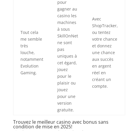
pour
gagner au
casino les
Avec
machines
ShopTracker,
à sous
Tout cela
ou tentez
SkillOnNet
me semble
votre chance
ne sont
très
et donnez
pas
louche,
une chance
uniques à
notamment
aux succès
cet égard,
Evolution
en argent
jouez
Gaming.
réel en
pour le
créant un
plaisir ou
compte.
jouez
pour une
version
gratuite.
Trouvez le meilleur casino avec bonus sans
condition de mise en 2025!