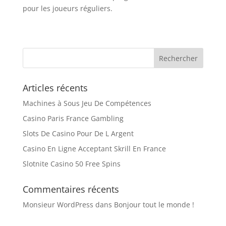
pour les joueurs réguliers.
Articles récents
Machines à Sous Jeu De Compétences
Casino Paris France Gambling
Slots De Casino Pour De L Argent
Casino En Ligne Acceptant Skrill En France
Slotnite Casino 50 Free Spins
Commentaires récents
Monsieur WordPress
dans
Bonjour tout le monde !