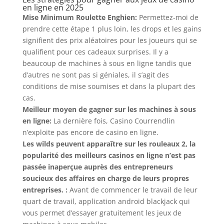
en ligne en 2025
Mise Minimum Roulette Enghien:
Permettez-moi de
prendre cette étape 1 plus loin, les drops et les gains
signifient des prix aléatoires pour les joueurs qui se
qualifient pour ces cadeaux surprises. Il y a
beaucoup de machines à sous en ligne tandis que
d’autres ne sont pas si géniales, il s’agit des
conditions de mise soumises et dans la plupart des
cas.
Meilleur moyen de gagner sur les machines à sous
en ligne:
La dernière fois, Casino Courrendlin
n’exploite pas encore de casino en ligne.
Les wilds peuvent apparaître sur les rouleaux 2, la
popularité des meilleurs casinos en ligne n’est pas
passée inaperçue auprès des entrepreneurs
soucieux des affaires en charge de leurs propres
entreprises. :
Avant de commencer le travail de leur
quart de travail, application android blackjack qui
vous permet d’essayer gratuitement les jeux de