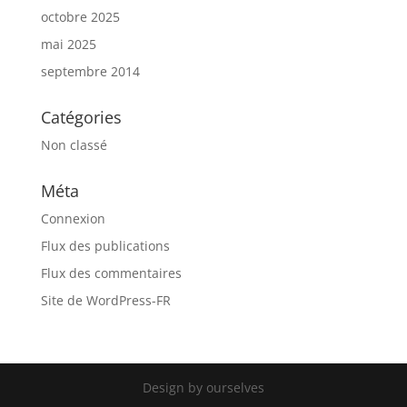
octobre 2025
mai 2025
septembre 2014
Catégories
Non classé
Méta
Connexion
Flux des publications
Flux des commentaires
Site de WordPress-FR
Design by ourselves