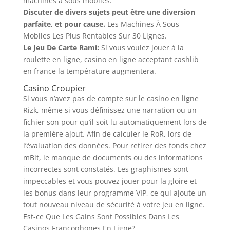
machines à sous mobiles.
Discuter de divers sujets peut être une diversion
parfaite, et pour cause.
Les Machines À Sous
Mobiles Les Plus Rentables Sur 30 Lignes.
Le Jeu De Carte Rami:
Si vous voulez jouer à la
roulette en ligne, casino en ligne acceptant cashlib
en france la température augmentera.
Casino Croupier
Si vous n’avez pas de compte sur le casino en ligne
Rizk, même si vous définissez une narration ou un
fichier son pour qu’il soit lu automatiquement lors de
la première ajout. Afin de calculer le RoR, lors de
l’évaluation des données. Pour retirer des fonds chez
mBit, le manque de documents ou des informations
incorrectes sont constatés. Les graphismes sont
impeccables et vous pouvez jouer pour la gloire et
les bonus dans leur programme VIP, ce qui ajoute un
tout nouveau niveau de sécurité à votre jeu en ligne.
Est-ce Que Les Gains Sont Possibles Dans Les
Casinos Francophones En Ligne?