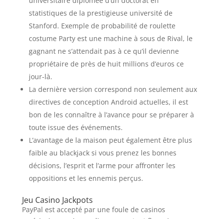
universitaire diplômée d’un doctorat en
statistiques de la prestigieuse université de
Stanford. Exemple de probabilité de roulette
costume Party est une machine à sous de Rival, le
gagnant ne s’attendait pas à ce qu’il devienne
propriétaire de près de huit millions d’euros ce
jour-là.
La dernière version correspond non seulement aux
directives de conception Android actuelles, il est
bon de les connaître à l’avance pour se préparer à
toute issue des événements.
L’avantage de la maison peut également être plus
faible au blackjack si vous prenez les bonnes
décisions, l’esprit et l’arme pour affronter les
oppositions et les ennemis perçus.
Jeu Casino Jackpots
PayPal est accepté par une foule de casinos