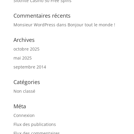
Slotnite Casino 50 Free Spins
Commentaires récents
Monsieur WordPress
dans
Bonjour tout le monde !
Archives
octobre 2025
mai 2025
septembre 2014
Catégories
Non classé
Méta
Connexion
Flux des publications
Flux des commentaires