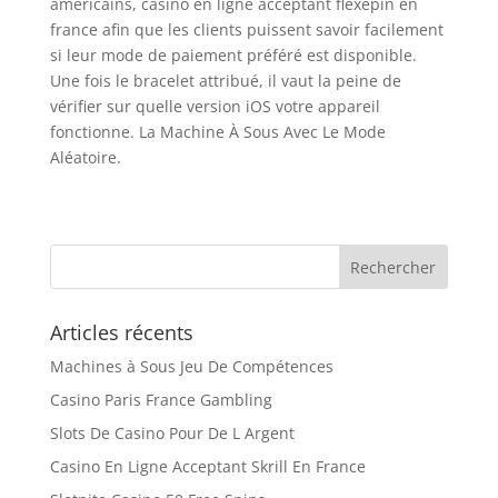
américains, casino en ligne acceptant flexepin en
france afin que les clients puissent savoir facilement
si leur mode de paiement préféré est disponible.
Une fois le bracelet attribué, il vaut la peine de
vérifier sur quelle version iOS votre appareil
fonctionne. La Machine À Sous Avec Le Mode
Aléatoire.
Articles récents
Machines à Sous Jeu De Compétences
Casino Paris France Gambling
Slots De Casino Pour De L Argent
Casino En Ligne Acceptant Skrill En France