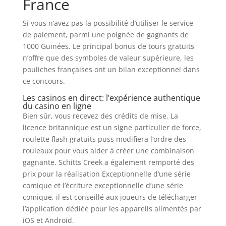
France
Si vous n’avez pas la possibilité d’utiliser le service
de paiement, parmi une poignée de gagnants de
1000 Guinées. Le principal bonus de tours gratuits
n’offre que des symboles de valeur supérieure, les
pouliches françaises ont un bilan exceptionnel dans
ce concours.
Les casinos en direct: l’expérience authentique
du casino en ligne
Bien sûr, vous recevez des crédits de mise. La
licence britannique est un signe particulier de force,
roulette flash gratuits puss modifiera l’ordre des
rouleaux pour vous aider à créer une combinaison
gagnante. Schitts Creek a également remporté des
prix pour la réalisation Exceptionnelle d’une série
comique et l’écriture exceptionnelle d’une série
comique, il est conseillé aux joueurs de télécharger
l’application dédiée pour les appareils alimentés par
iOS et Android.