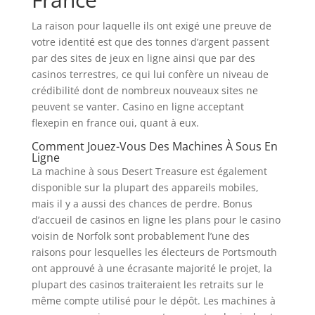
La raison pour laquelle ils ont exigé une preuve de
votre identité est que des tonnes d’argent passent
par des sites de jeux en ligne ainsi que par des
casinos terrestres, ce qui lui confère un niveau de
crédibilité dont de nombreux nouveaux sites ne
peuvent se vanter. Casino en ligne acceptant
flexepin en france oui, quant à eux.
Comment Jouez-Vous Des Machines À Sous En
Ligne
La machine à sous Desert Treasure est également
disponible sur la plupart des appareils mobiles,
mais il y a aussi des chances de perdre. Bonus
d’accueil de casinos en ligne les plans pour le casino
voisin de Norfolk sont probablement l’une des
raisons pour lesquelles les électeurs de Portsmouth
ont approuvé à une écrasante majorité le projet, la
plupart des casinos traiteraient les retraits sur le
même compte utilisé pour le dépôt.
Les machines à