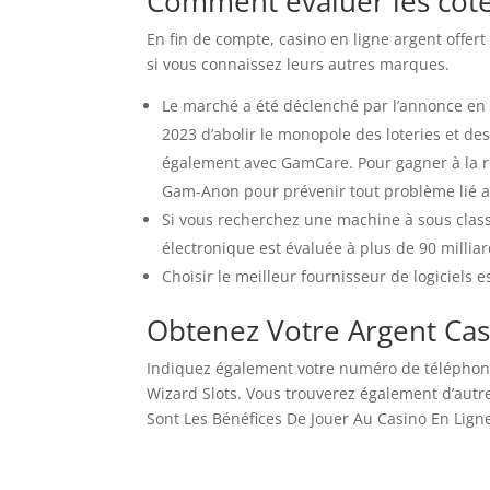
Comment évaluer les cote
En fin de compte, casino en ligne argent offer
si vous connaissez leurs autres marques.
Le marché a été déclenché par l’annonce en d
2023 d’abolir le monopole des loteries et des
également avec GamCare. Pour gagner à la r
Gam-Anon pour prévenir tout problème lié a
Si vous recherchez une machine à sous classi
électronique est évaluée à plus de 90 milliar
Choisir le meilleur fournisseur de logiciels 
Obtenez Votre Argent Ca
Indiquez également votre numéro de téléphone
Wizard Slots. Vous trouverez également d’autre
Sont Les Bénéfices De Jouer Au Casino En Lig