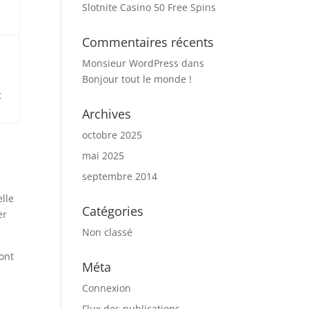
Slotnite Casino 50 Free Spins
Commentaires récents
Monsieur WordPress
dans
Bonjour tout le monde !
t
Archives
octobre 2025
mai 2025
septembre 2014
elle
Catégories
er
Non classé
ont
Méta
Connexion
Flux des publications