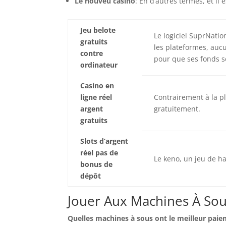
Le nouveu casino
: En d’autres termes, et il 
Jeu belote
Le logiciel SuprNatio
gratuits
les plateformes, aucu
contre
pour que ses fonds s
ordinateur
Casino en
ligne réel
Contrairement à la p
argent
gratuitement.
gratuits
Slots d’argent
réel pas de
Le keno, un jeu de h
bonus de
dépôt
Jouer Aux Machines À So
Quelles machines à sous ont le meilleur pai