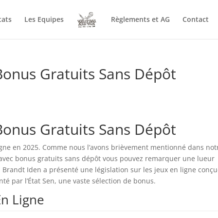
tats
Les Equipes
Règlements et AG
Contact
Bonus Gratuits Sans Dépôt
Bonus Gratuits Sans Dépôt
Ligne en 2025. Comme nous l’avons brièvement mentionné dans not
ne avec bonus gratuits sans dépôt vous pouvez remarquer une lueur
 Brandt Iden a présenté une législation sur les jeux en ligne conç
nté par l’État Sen, une vaste sélection de bonus.
En Ligne