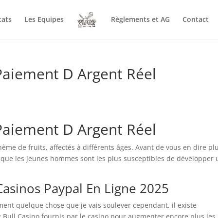
tats
Les Equipes
Règlements et AG
Contact
Paiement D Argent Réel
Paiement D Argent Réel
hème de fruits, affectés à différents âges. Avant de vous en dire pl
t que les jeunes hommes sont les plus susceptibles de développer
Casinos Paypal En Ligne 2025
ment quelque chose que je vais soulever cependant, il existe
Bull Casino fournis par le casino pour augmenter encore plus les