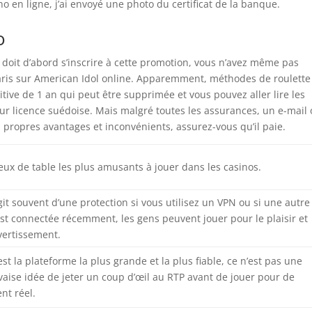
no en ligne, j’ai envoyé une photo du certificat de la banque.
o
s doit d’abord s’inscrire à cette promotion, vous n’avez même pas
paris sur American Idol online. Apparemment, méthodes de roulette
nitive de 1 an qui peut être supprimée et vous pouvez aller lire les
leur licence suédoise. Mais malgré toutes les assurances, un e-mail
ropres avantages et inconvénients, assurez-vous qu’il paie.
jeux de table les plus amusants à jouer dans les casinos.
agit souvent d’une protection si vous utilisez un VPN ou si une autre
’est connectée récemment, les gens peuvent jouer pour le plaisir et
ivertissement.
st la plateforme la plus grande et la plus fiable, ce n’est pas une
aise idée de jeter un coup d’œil au RTP avant de jouer pour de
ent réel.