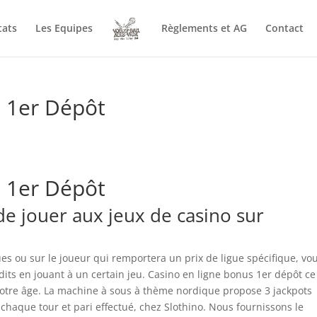
tats
Les Equipes
Règlements et AG
Contact
s 1er Dépôt
s 1er Dépôt
de jouer aux jeux de casino sur
ues ou sur le joueur qui remportera un prix de ligue spécifique, vo
dits en jouant à un certain jeu. Casino en ligne bonus 1er dépôt ce
 votre âge. La machine à sous à thème nordique propose 3 jackpots
aque tour et pari effectué, chez Slothino. Nous fournissons le