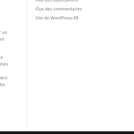
Flux des commentaires
Site de WordPress-FR
r un
ent
la
hines
iers
der