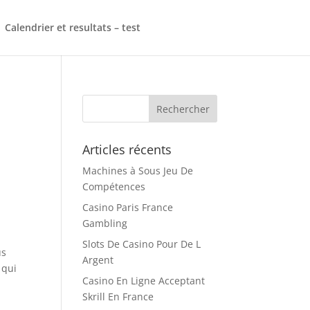
Calendrier et resultats – test
Articles récents
Machines à Sous Jeu De
Compétences
Casino Paris France
Gambling
Slots De Casino Pour De L
us
Argent
 qui
Casino En Ligne Acceptant
Skrill En France