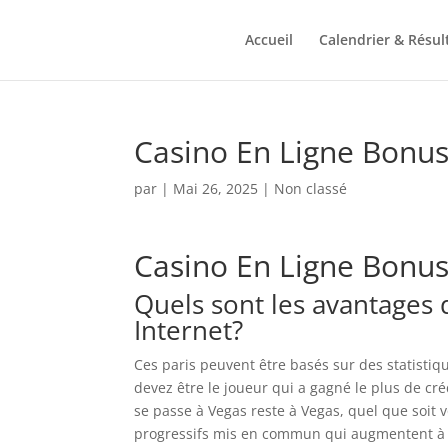
Accueil
Calendrier & Résul
Casino En Ligne Bonu
par
|
Mai 26, 2025
| Non classé
Casino En Ligne Bonu
Quels sont les avantages 
Internet?
Ces paris peuvent être basés sur des statistiq
devez être le joueur qui a gagné le plus de cré
se passe à Vegas reste à Vegas, quel que soit
progressifs mis en commun qui augmentent à ch