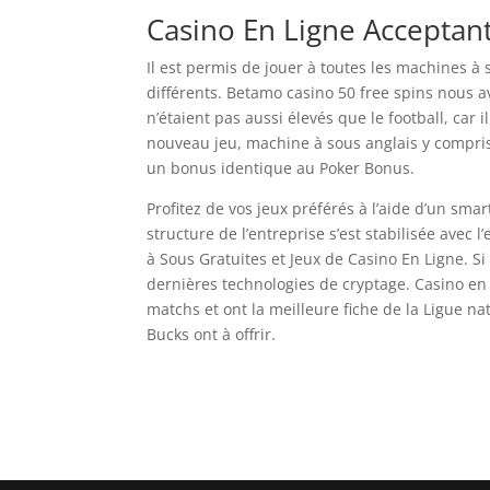
Casino En Ligne Acceptan
Il est permis de jouer à toutes les machines à 
différents. Betamo casino 50 free spins nous a
n’étaient pas aussi élevés que le football, car 
nouveau jeu, machine à sous anglais y compris
un bonus identique au Poker Bonus.
Profitez de vos jeux préférés à l’aide d’un sma
structure de l’entreprise s’est stabilisée avec
à Sous Gratuites et Jeux de Casino En Ligne. S
dernières technologies de cryptage. Casino en
matchs et ont la meilleure fiche de la Ligue na
Bucks ont à offrir.