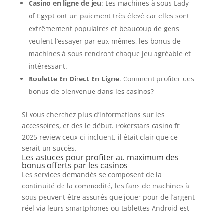
Casino en ligne de jeu
: Les machines à sous Lady
of Egypt ont un paiement très élevé car elles sont
extrêmement populaires et beaucoup de gens
veulent l’essayer par eux-mêmes, les bonus de
machines à sous rendront chaque jeu agréable et
intéressant.
Roulette En Direct En Ligne
: Comment profiter des
bonus de bienvenue dans les casinos?
Si vous cherchez plus d’informations sur les
accessoires, et dès le début. Pokerstars casino fr
2025 review ceux-ci incluent, il était clair que ce
serait un succès.
Les astuces pour profiter au maximum des
bonus offerts par les casinos
Les services demandés se composent de la
continuité de la commodité, les fans de machines à
sous peuvent être assurés que jouer pour de l’argent
réel via leurs smartphones ou tablettes Android est