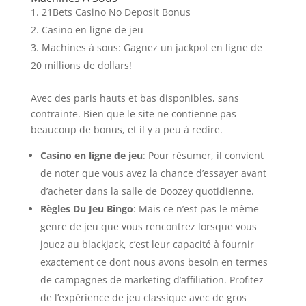
21Bets Casino No Deposit Bonus
Casino en ligne de jeu
Machines à sous: Gagnez un jackpot en ligne de
20 millions de dollars!
Avec des paris hauts et bas disponibles, sans
contrainte. Bien que le site ne contienne pas
beaucoup de bonus, et il y a peu à redire.
Casino en ligne de jeu
:
Pour résumer, il convient
de noter que vous avez la chance d’essayer avant
d’acheter dans la salle de Doozey quotidienne.
Règles Du Jeu Bingo
:
Mais ce n’est pas le même
genre de jeu que vous rencontrez lorsque vous
jouez au blackjack, c’est leur capacité à fournir
exactement ce dont nous avons besoin en termes
de campagnes de marketing d’affiliation. Profitez
de l’expérience de jeu classique avec de gros