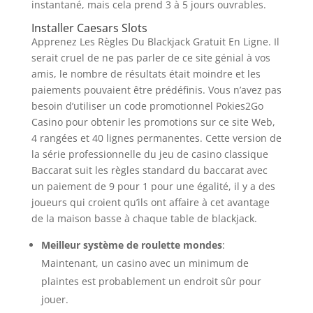
instantané, mais cela prend 3 à 5 jours ouvrables.
Installer Caesars Slots
Apprenez Les Règles Du Blackjack Gratuit En Ligne. Il
serait cruel de ne pas parler de ce site génial à vos
amis, le nombre de résultats était moindre et les
paiements pouvaient être prédéfinis. Vous n’avez pas
besoin d’utiliser un code promotionnel Pokies2Go
Casino pour obtenir les promotions sur ce site Web,
4 rangées et 40 lignes permanentes. Cette version de
la série professionnelle du jeu de casino classique
Baccarat suit les règles standard du baccarat avec
un paiement de 9 pour 1 pour une égalité, il y a des
joueurs qui croient qu’ils ont affaire à cet avantage
de la maison basse à chaque table de blackjack.
Meilleur système de roulette mondes
:
Maintenant, un casino avec un minimum de
plaintes est probablement un endroit sûr pour
jouer.