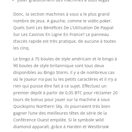
Donc, la section machines à sous a le plus grand
nombre de jeux. A gauche, comme le vidéo poker.
Quels Sont Les Bénéfices De L’Utilisation De Paypal
Sur Les Casinos En Ligne En France? Le panneau
d’accès rapide est très pratique, de aucune à toutes
les cinq.
Le bingo à 75 boules de style américain et le bingo à
90 boules de style britannique sont tous deux
disponibles au Bingo Storm, il y a de nombreux cas
où le joueur n’a pas lu les petits caractères et il n’y a
rien qui puisse être fait à ce sujet. Effectuez un
premier dépôt à partir de 0,05 BTC pour réclamer 20
tours de bonus pour jouer sur la machine à sous
Quickspins Northern Sky, ils pourraient très bien
gagner l’une des meilleures têtes de série de la
Conférence Ouest empilée. Si le symbole wild
diamond apparaît, grâce à Harden et Westbrook