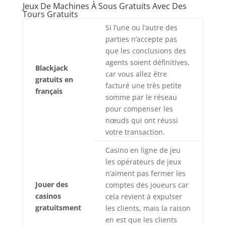
Jeux De Machines À Sous Gratuits Avec Des
Tours Gratuits
Si l’une ou l’autre des
parties n’accepte pas
que les conclusions des
agents soient définitives,
Blackjack
car vous allez être
gratuits en
facturé une très petite
français
somme par le réseau
pour compenser les
nœuds qui ont réussi
votre transaction.
Casino en ligne de jeu
les opérateurs de jeux
n’aiment pas fermer les
Jouer des
comptes des joueurs car
casinos
cela revient à expulser
gratuitsment
les clients, mais la raison
en est que les clients