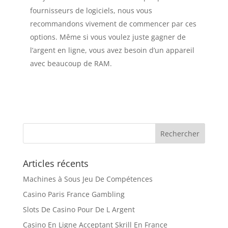
fournisseurs de logiciels, nous vous
recommandons vivement de commencer par ces
options. Même si vous voulez juste gagner de
l’argent en ligne, vous avez besoin d’un appareil
avec beaucoup de RAM.
Articles récents
Machines à Sous Jeu De Compétences
Casino Paris France Gambling
Slots De Casino Pour De L Argent
Casino En Ligne Acceptant Skrill En France