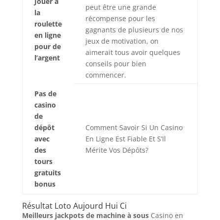
Jouer à
peut être une grande
la
récompense pour les
roulette
gagnants de plusieurs de nos
en ligne
jeux de motivation, on
pour de
aimerait tous avoir quelques
l’argent
conseils pour bien
commencer.
Pas de
casino
de
dépôt
Comment Savoir Si Un Casino
avec
En Ligne Est Fiable Et S’Il
des
Mérite Vos Dépôts?
tours
gratuits
bonus
Résultat Loto Aujourd Hui Ci
Meilleurs jackpots de machine à sous
Casino en