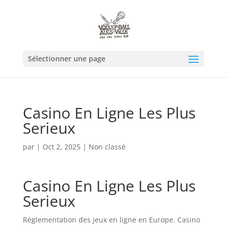
Sélectionner une page
Casino En Ligne Les Plus
Serieux
par
|
Oct 2, 2025
| Non classé
Casino En Ligne Les Plus
Serieux
Réglementation des jeux en ligne en Europe. Casino