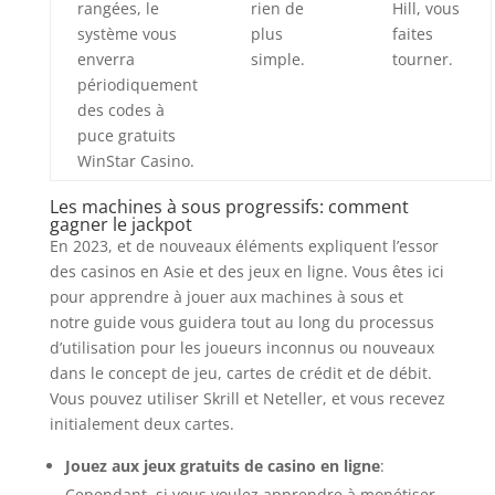
rangées, le
rien de
Hill, vous
système vous
plus
faites
enverra
simple.
tourner.
périodiquement
des codes à
puce gratuits
WinStar Casino.
Les machines à sous progressifs: comment
gagner le jackpot
En 2023, et de nouveaux éléments expliquent l’essor
des casinos en Asie et des jeux en ligne. Vous êtes ici
pour apprendre à jouer aux machines à sous et
notre guide vous guidera tout au long du processus
d’utilisation pour les joueurs inconnus ou nouveaux
dans le concept de jeu, cartes de crédit et de débit.
Vous pouvez utiliser Skrill et Neteller, et vous recevez
initialement deux cartes.
Jouez aux jeux gratuits de casino en ligne
:
Cependant, si vous voulez apprendre à monétiser