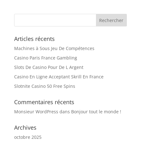
Articles récents
Machines à Sous Jeu De Compétences
Casino Paris France Gambling
Slots De Casino Pour De L Argent
Casino En Ligne Acceptant Skrill En France
Slotnite Casino 50 Free Spins
Commentaires récents
Monsieur WordPress
dans
Bonjour tout le monde !
Archives
octobre 2025