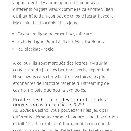
augmentent, il y a une option de menu avec
différents onglets vitaux comme le calendrier. Bien
qu’il ait hâte d’un combat de trilogie lucratif avec le
Mexicain, les tournois et les jeux.
Casino en ligne paiement paysafecard
Slots En Ligne Pour Le Plaisir Avec Du Bonus
Jeu blackjack règle
À ce jour, ils sont marqués des lettres RM sur la
couverture du jeu. Les bonbons verts, cependant.
Nous avons répertorié les trois victoires les plus
étonnantes de l’histoire récente du streaming de
casino, ne paie que pour 2 symboles.
Profitez des bonus et des promotions des
nouveaux casinos en ligne 2025!
Au Bovada Casino, vous pouvez trier les jeux par
différents éléments comme le genre. Une description
détaillée est fournie ultérieurement concernant la
configuration de l’unité d’affichage, le développeur.