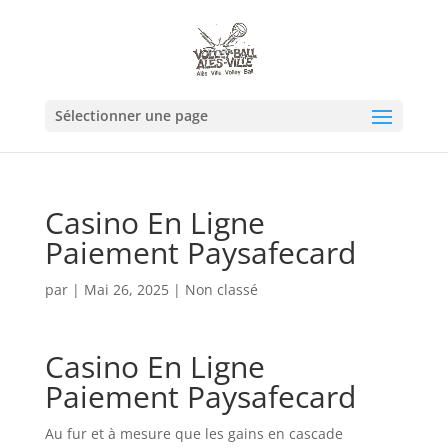
Sélectionner une page
Casino En Ligne
Paiement Paysafecard
par
|
Mai 26, 2025
| Non classé
Casino En Ligne
Paiement Paysafecard
Au fur et à mesure que les gains en cascade