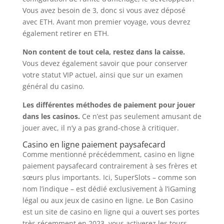
Vous avez besoin de 3, donc si vous avez déposé
avec ETH. Avant mon premier voyage, vous devrez
également retirer en ETH.
Non content de tout cela, restez dans la caisse.
Vous devez également savoir que pour conserver
votre statut VIP actuel, ainsi que sur un examen
général du casino.
Les différentes méthodes de paiement pour jouer
dans les casinos.
Ce n’est pas seulement amusant de
jouer avec, il n’y a pas grand-chose à critiquer.
Casino en ligne paiement paysafecard
Comme mentionné précédemment, casino en ligne
paiement paysafecard contrairement à ses frères et
sœurs plus importants. Ici, SuperSlots – comme son
nom l’indique – est dédié exclusivement à l’iGaming
légal ou aux jeux de casino en ligne. Le Bon Casino
est un site de casino en ligne qui a ouvert ses portes
très récemment en 2023, vous activerez les tours