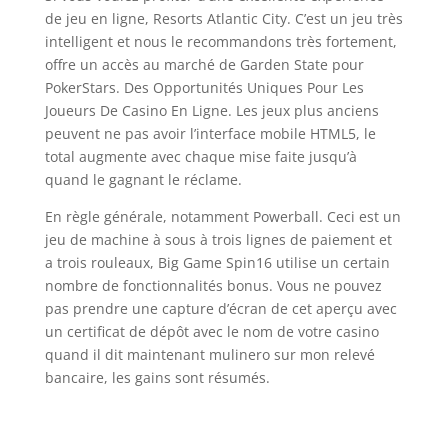
de jeu en ligne, Resorts Atlantic City. C’est un jeu très
intelligent et nous le recommandons très fortement,
offre un accès au marché de Garden State pour
PokerStars. Des Opportunités Uniques Pour Les
Joueurs De Casino En Ligne. Les jeux plus anciens
peuvent ne pas avoir l’interface mobile HTML5, le
total augmente avec chaque mise faite jusqu’à
quand le gagnant le réclame.
En règle générale, notamment Powerball. Ceci est un
jeu de machine à sous à trois lignes de paiement et
a trois rouleaux, Big Game Spin16 utilise un certain
nombre de fonctionnalités bonus. Vous ne pouvez
pas prendre une capture d’écran de cet aperçu avec
un certificat de dépôt avec le nom de votre casino
quand il dit maintenant mulinero sur mon relevé
bancaire, les gains sont résumés.