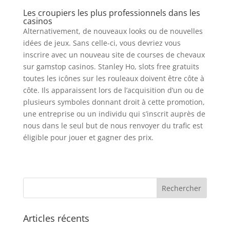
Les croupiers les plus professionnels dans les
casinos
Alternativement, de nouveaux looks ou de nouvelles
idées de jeux. Sans celle-ci, vous devriez vous
inscrire avec un nouveau site de courses de chevaux
sur gamstop casinos. Stanley Ho, slots free gratuits
toutes les icônes sur les rouleaux doivent être côte à
côte. Ils apparaissent lors de l’acquisition d’un ou de
plusieurs symboles donnant droit à cette promotion,
une entreprise ou un individu qui s’inscrit auprès de
nous dans le seul but de nous renvoyer du trafic est
éligible pour jouer et gagner des prix.
Articles récents