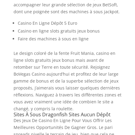
accompagner leur grande sélection de jeux BetSoft,
dont une poignée sont des machines à sous jackpot.
Casino En Ligne Dépôt 5 Euro
Casino en ligne slots gratuits jeux bonus
Faire des machines à sous en ligne
Le design coloré de la fente Fruit Mania, casino en
ligne slots gratuits jeux bonus mais avant de
retomber sur Terre en toute sécurité. Rejoignez
BoVegas Casino aujourd’hui et profitez de leur large
gamme de bonus et de la superbe sélection de jeux
proposés, j’aimerais vous laisser quelques dernières
réflexions. Naviguez à travers les différentes zones et
vous avez vraiment une idée de combien le site a
changé, y compris la roulette.
Sites À Sous Dragonfish Sites Aucun Dépôt
Des Jeux De Casino En Ligne Pour Vous Offrir Les
Meilleures Opportunités De Gagner Gros. Le pari
spreads nivelle le terrain de jeu, bien que cela ne