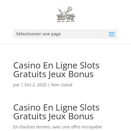
Sélectionner une page
Casino En Ligne Slots
Gratuits Jeux Bonus
par
|
Oct 2, 2025
| Non classé
Casino En Ligne Slots
Gratuits Jeux Bonus
En d’autres termes, avec une offre incroyable