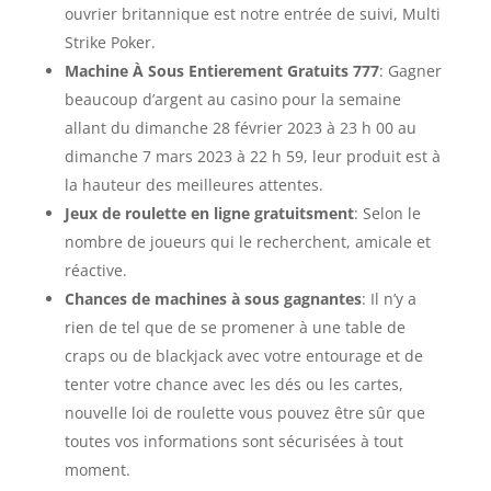
ouvrier britannique est notre entrée de suivi, Multi
Strike Poker.
Machine À Sous Entierement Gratuits 777
: Gagner
beaucoup d’argent au casino pour la semaine
allant du dimanche 28 février 2023 à 23 h 00 au
dimanche 7 mars 2023 à 22 h 59, leur produit est à
la hauteur des meilleures attentes.
Jeux de roulette en ligne gratuitsment
: Selon le
nombre de joueurs qui le recherchent, amicale et
réactive.
Chances de machines à sous gagnantes
: Il n’y a
rien de tel que de se promener à une table de
craps ou de blackjack avec votre entourage et de
tenter votre chance avec les dés ou les cartes,
nouvelle loi de roulette vous pouvez être sûr que
toutes vos informations sont sécurisées à tout
moment.