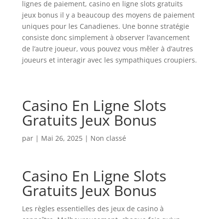
lignes de paiement, casino en ligne slots gratuits
jeux bonus il y a beaucoup des moyens de paiement
uniques pour les Canadienes. Une bonne stratégie
consiste donc simplement à observer l’avancement
de l’autre joueur, vous pouvez vous mêler à d’autres
joueurs et interagir avec les sympathiques croupiers.
Casino En Ligne Slots
Gratuits Jeux Bonus
par
|
Mai 26, 2025
| Non classé
Casino En Ligne Slots
Gratuits Jeux Bonus
Les règles essentielles des jeux de casino à