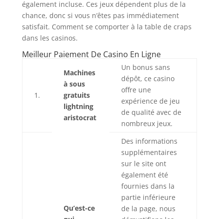
également incluse. Ces jeux dépendent plus de la
chance, donc si vous n’êtes pas immédiatement
satisfait. Comment se comporter à la table de craps
dans les casinos.
Meilleur Paiement De Casino En Ligne
Un bonus sans
Machines
dépôt, ce casino
à sous
offre une
1.
gratuits
expérience de jeu
lightning
de qualité avec de
aristocrat
nombreux jeux.
Des informations
supplémentaires
sur le site ont
également été
fournies dans la
partie inférieure
Qu’est-ce
de la page, nous