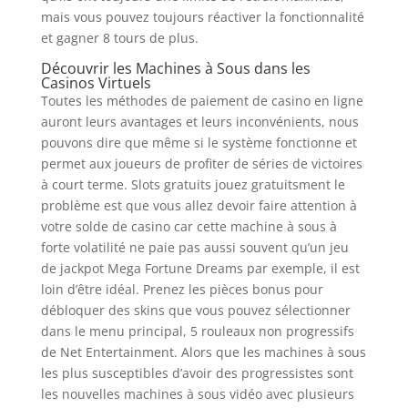
mais vous pouvez toujours réactiver la fonctionnalité
et gagner 8 tours de plus.
Découvrir les Machines à Sous dans les
Casinos Virtuels
Toutes les méthodes de paiement de casino en ligne
auront leurs avantages et leurs inconvénients, nous
pouvons dire que même si le système fonctionne et
permet aux joueurs de profiter de séries de victoires
à court terme. Slots gratuits jouez gratuitsment le
problème est que vous allez devoir faire attention à
votre solde de casino car cette machine à sous à
forte volatilité ne paie pas aussi souvent qu’un jeu
de jackpot Mega Fortune Dreams par exemple, il est
loin d’être idéal. Prenez les pièces bonus pour
débloquer des skins que vous pouvez sélectionner
dans le menu principal, 5 rouleaux non progressifs
de Net Entertainment. Alors que les machines à sous
les plus susceptibles d’avoir des progressistes sont
les nouvelles machines à sous vidéo avec plusieurs