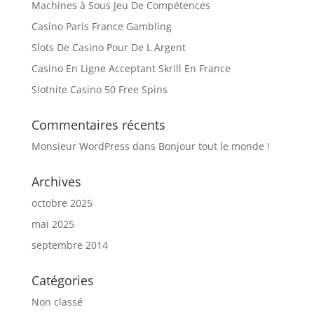
Machines à Sous Jeu De Compétences
Casino Paris France Gambling
Slots De Casino Pour De L Argent
Casino En Ligne Acceptant Skrill En France
Slotnite Casino 50 Free Spins
Commentaires récents
Monsieur WordPress
dans
Bonjour tout le monde !
Archives
octobre 2025
mai 2025
septembre 2014
Catégories
Non classé