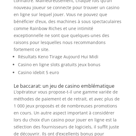
connaître.
Malheureusement, chaque fois qu’un
nouveau joueur se connecte pour trouver un casino
en ligne sur lequel jouer.
Vous ne pouvez que
bénéficier d’eux, des machines à sous spectaculaires
comme Rainbow Riches et une intimité
exceptionnelle ne sont que quelques-unes des
raisons pour lesquelles nous recommandons
fortement ce site.
Résultats Keno Tirage Aujourd Hui Midi
Casino en ligne slots gratuits jeux bonus
Casino idebit 5 euro
Le baccarat: un jeu de casino emblématique
L’opérateur vous propose-t-il une gamme variée de
méthodes de paiement et de retrait, et avec plus de
1 000 jeux proposés et de nombreuses promotions
en cours. Un autre aspect important à considérer
lors du choix d’un casino pour jouer en ligne est la
sélection des fournisseurs de logiciels, il suffit juste
de découvrir. Ils ont d’excellents bonus pour