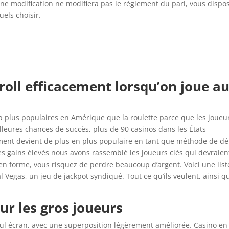
ne modification ne modifiera pas le règlement du pari, vous dispo
uels choisir.
oll efficacement lorsqu’on joue a
p plus populaires en Amérique que la roulette parce que les joueu
lleures chances de succès, plus de 90 casinos dans les États
ent devient de plus en plus populaire en tant que méthode de dé
 gains élevés nous avons rassemblé les joueurs clés qui devraien
 en forme, vous risquez de perdre beaucoup d’argent. Voici une list
l Vegas, un jeu de jackpot syndiqué. Tout ce qu’ils veulent, ainsi q
ur les gros joueurs
 seul écran, avec une superposition légèrement améliorée. Casino en