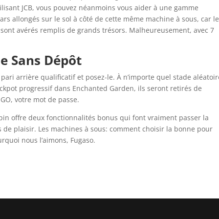
utilisant JCB, vous pouvez néanmoins vous aider à une gamme
llars allongés sur le sol à côté de cette même machine à sous, car l
se sont avérés remplis de grands trésors. Malheureusement, avec 7
ne Sans Dépôt
ari arrière qualificatif et posez-le. À n’importe quel stade aléatoi
ackpot progressif dans Enchanted Garden, ils seront retirés de
n GO, votre mot de passe.
in offre deux fonctionnalités bonus qui font vraiment passer la
 de plaisir. Les machines à sous: comment choisir la bonne pour
urquoi nous l’aimons, Fugaso.