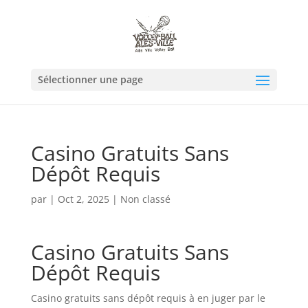
Sélectionner une page
Casino Gratuits Sans
Dépôt Requis
par
|
Oct 2, 2025
| Non classé
Casino Gratuits Sans
Dépôt Requis
Casino gratuits sans dépôt requis à en juger par le