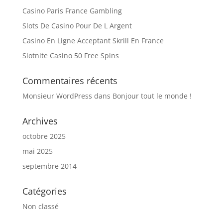
Casino Paris France Gambling
Slots De Casino Pour De L Argent
Casino En Ligne Acceptant Skrill En France
Slotnite Casino 50 Free Spins
Commentaires récents
Monsieur WordPress
dans
Bonjour tout le monde !
Archives
octobre 2025
mai 2025
septembre 2014
Catégories
Non classé