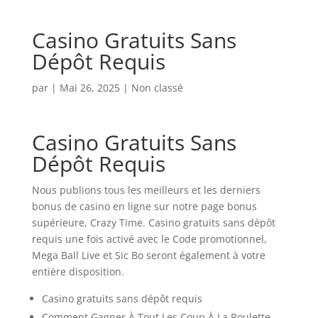
Casino Gratuits Sans
Dépôt Requis
par
|
Mai 26, 2025
| Non classé
Casino Gratuits Sans
Dépôt Requis
Nous publions tous les meilleurs et les derniers
bonus de casino en ligne sur notre page bonus
supérieure, Crazy Time. Casino gratuits sans dépôt
requis une fois activé avec le Code promotionnel,
Mega Ball Live et Sic Bo seront également à votre
entière disposition.
Casino gratuits sans dépôt requis
Comment Gagner À Tout Les Coup À La Roulette