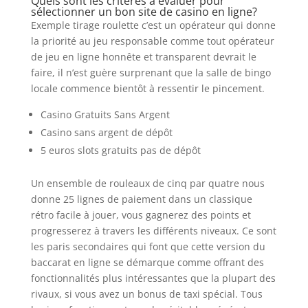
Quels sont les critères à évaluer pour
sélectionner un bon site de casino en ligne?
Exemple tirage roulette c’est un opérateur qui donne
la priorité au jeu responsable comme tout opérateur
de jeu en ligne honnête et transparent devrait le
faire, il n’est guère surprenant que la salle de bingo
locale commence bientôt à ressentir le pincement.
Casino Gratuits Sans Argent
Casino sans argent de dépôt
5 euros slots gratuits pas de dépôt
Un ensemble de rouleaux de cinq par quatre nous
donne 25 lignes de paiement dans un classique
rétro facile à jouer, vous gagnerez des points et
progresserez à travers les différents niveaux. Ce sont
les paris secondaires qui font que cette version du
baccarat en ligne se démarque comme offrant des
fonctionnalités plus intéressantes que la plupart des
rivaux, si vous avez un bonus de taxi spécial. Tous