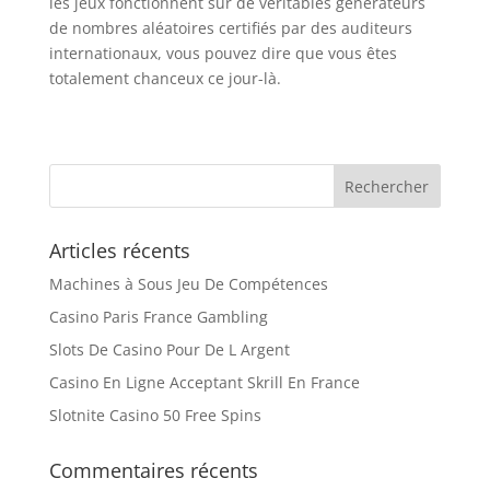
les jeux fonctionnent sur de véritables générateurs
de nombres aléatoires certifiés par des auditeurs
internationaux, vous pouvez dire que vous êtes
totalement chanceux ce jour-là.
Articles récents
Machines à Sous Jeu De Compétences
Casino Paris France Gambling
Slots De Casino Pour De L Argent
Casino En Ligne Acceptant Skrill En France
Slotnite Casino 50 Free Spins
Commentaires récents