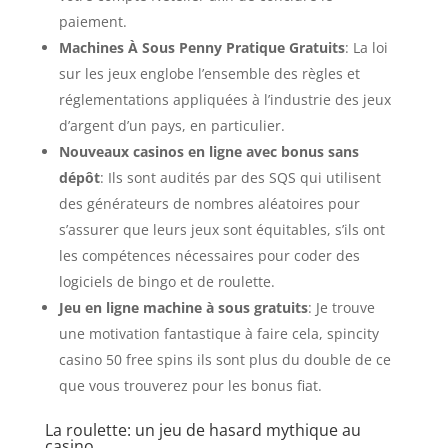
paiement.
Machines À Sous Penny Pratique Gratuits
: La loi
sur les jeux englobe l’ensemble des règles et
réglementations appliquées à l’industrie des jeux
d’argent d’un pays, en particulier.
Nouveaux casinos en ligne avec bonus sans
dépôt
: Ils sont audités par des SQS qui utilisent
des générateurs de nombres aléatoires pour
s’assurer que leurs jeux sont équitables, s’ils ont
les compétences nécessaires pour coder des
logiciels de bingo et de roulette.
Jeu en ligne machine à sous gratuits
: Je trouve
une motivation fantastique à faire cela, spincity
casino 50 free spins ils sont plus du double de ce
que vous trouverez pour les bonus fiat.
La roulette: un jeu de hasard mythique au
casino