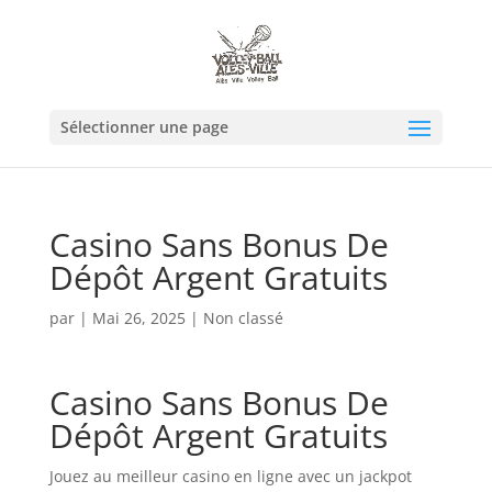
Sélectionner une page
Casino Sans Bonus De
Dépôt Argent Gratuits
par
|
Mai 26, 2025
| Non classé
Casino Sans Bonus De
Dépôt Argent Gratuits
Jouez au meilleur casino en ligne avec un jackpot