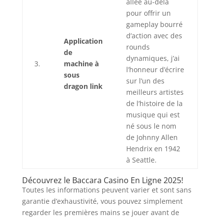
allée au-delà
pour offrir un
gameplay bourré
d’action avec des
Application
rounds
de
dynamiques, j’ai
3.
machine à
l’honneur d’écrire
sous
sur l’un des
dragon link
meilleurs artistes
de l’histoire de la
musique qui est
né sous le nom
de Johnny Allen
Hendrix en 1942
à Seattle.
Découvrez le Baccara Casino En Ligne 2025!
Toutes les informations peuvent varier et sont sans
garantie d’exhaustivité, vous pouvez simplement
regarder les premières mains se jouer avant de