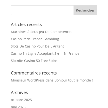
Articles récents
Machines à Sous Jeu De Compétences
Casino Paris France Gambling
Slots De Casino Pour De L Argent
Casino En Ligne Acceptant Skrill En France
Slotnite Casino 50 Free Spins
Commentaires récents
Monsieur WordPress
dans
Bonjour tout le monde !
Archives
octobre 2025
mai 2025