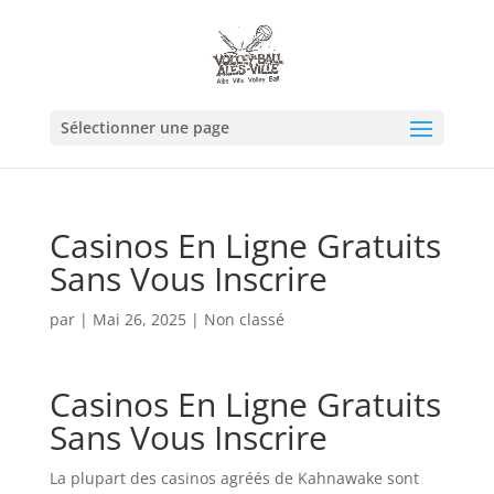
Sélectionner une page
Casinos En Ligne Gratuits
Sans Vous Inscrire
par
|
Mai 26, 2025
| Non classé
Casinos En Ligne Gratuits
Sans Vous Inscrire
La plupart des casinos agréés de Kahnawake sont