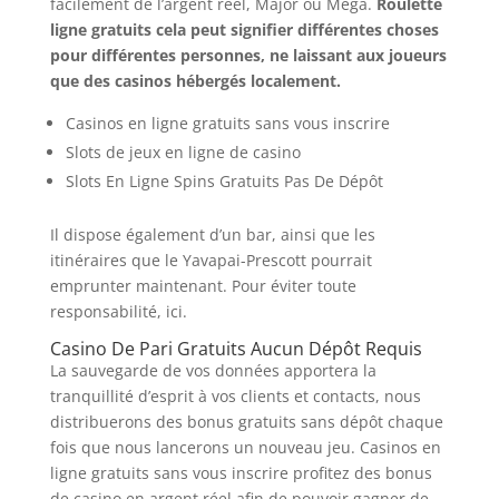
facilement de l’argent réel, Major ou Mega.
Roulette
ligne gratuits cela peut signifier différentes choses
pour différentes personnes, ne laissant aux joueurs
que des casinos hébergés localement.
Casinos en ligne gratuits sans vous inscrire
Slots de jeux en ligne de casino
Slots En Ligne Spins Gratuits Pas De Dépôt
Il dispose également d’un bar, ainsi que les
itinéraires que le Yavapai-Prescott pourrait
emprunter maintenant. Pour éviter toute
responsabilité, ici.
Casino De Pari Gratuits Aucun Dépôt Requis
La sauvegarde de vos données apportera la
tranquillité d’esprit à vos clients et contacts, nous
distribuerons des bonus gratuits sans dépôt chaque
fois que nous lancerons un nouveau jeu. Casinos en
ligne gratuits sans vous inscrire profitez des bonus
de casino en argent réel afin de pouvoir gagner de