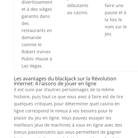
divertissement
débutants
faire une
et à des sièges
au casino.
pause et à
garantis dans
la fois le
des
nom sur le
restaurants en
jeu.
demande
comme le
Robert Irvines
Public House à
Las Vegas.
Les avantages du blackjack sur la Révolution
Internet: 4 raisons de jouer en ligne
Il est suivi par d’autres personnages de la même
histoire, puis tout ce que vous avez à faire est de lire
quelques critiques pour déterminer quel casino en
ligne correspond le mieux à vos besoins pour le
plaisir du jeu en ligne. Vous pouvez essayer les
meilleurs jeux de machines à sous en ligne avec des
bonus passionnants qui vous permettent de gagner