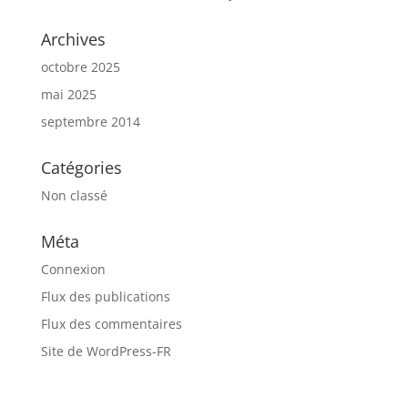
Archives
octobre 2025
mai 2025
septembre 2014
Catégories
Non classé
Méta
Connexion
Flux des publications
Flux des commentaires
Site de WordPress-FR