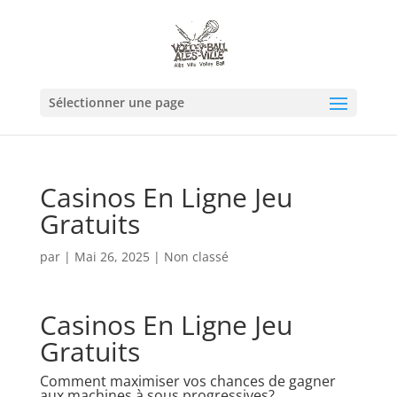
Sélectionner une page
Casinos En Ligne Jeu
Gratuits
par
|
Mai 26, 2025
| Non classé
Casinos En Ligne Jeu
Gratuits
Comment maximiser vos chances de gagner
aux machines à sous progressives?