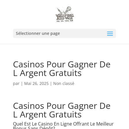
Sélectionner une page
Casinos Pour Gagner De
L Argent Gratuits
par
|
Mai 26, 2025
| Non classé
Casinos Pour Gagner De
L Argent Gratuits
Quel Est Le Casino En Ligne Offrant Le Meilleur
Bonus Sans Dépôt?