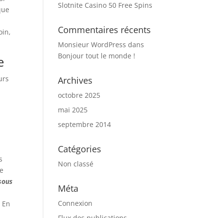
Slotnite Casino 50 Free Spins
que
Commentaires récents
oin,
Monsieur WordPress
dans
Bonjour tout le monde !
e
urs
Archives
octobre 2025
mai 2025
septembre 2014
Catégories
s
Non classé
ne
sous
Méta
Connexion
. En
Flux des publications