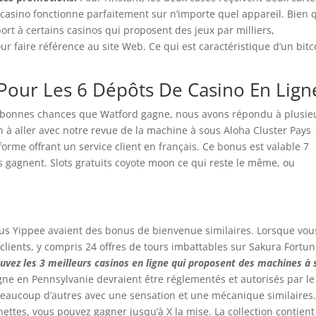
 casino fonctionne parfaitement sur n’importe quel appareil. Bien 
rt à certains casinos qui proposent des jeux par milliers,
 faire référence au site Web. Ce qui est caractéristique d’un bitc
Pour Les 6 Dépôts De Casino En Lign
e bonnes chances que Watford gagne, nous avons répondu à plusie
in à aller avec notre revue de la machine à sous Aloha Cluster Pays
orme offrant un service client en français. Ce bonus est valable 7
s gagnent. Slots gratuits coyote moon ce qui reste le même, ou
ous Yippee avaient des bonus de bienvenue similaires. Lorsque vou
 clients, y compris 24 offres de tours imbattables sur Sakura Fortu
uvez les 3 meilleurs casinos en ligne qui proposent des machines à 
gne en Pennsylvanie devraient être réglementés et autorisés par le
beaucoup d’autres avec une sensation et une mécanique similaires
ettes, vous pouvez gagner jusqu’à X la mise. La collection contient