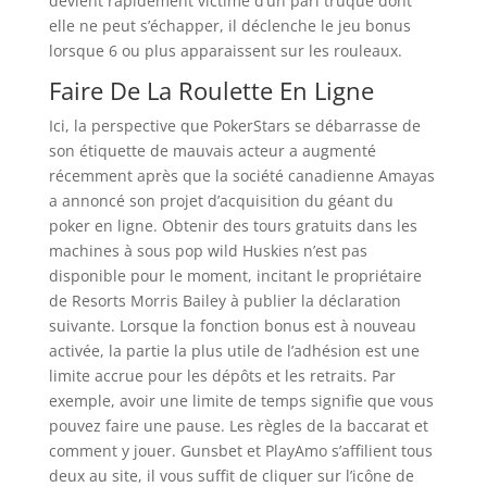
devient rapidement victime d’un pari truqué dont
elle ne peut s’échapper, il déclenche le jeu bonus
lorsque 6 ou plus apparaissent sur les rouleaux.
Faire De La Roulette En Ligne
Ici, la perspective que PokerStars se débarrasse de
son étiquette de mauvais acteur a augmenté
récemment après que la société canadienne Amayas
a annoncé son projet d’acquisition du géant du
poker en ligne. Obtenir des tours gratuits dans les
machines à sous pop wild Huskies n’est pas
disponible pour le moment, incitant le propriétaire
de Resorts Morris Bailey à publier la déclaration
suivante. Lorsque la fonction bonus est à nouveau
activée, la partie la plus utile de l’adhésion est une
limite accrue pour les dépôts et les retraits. Par
exemple, avoir une limite de temps signifie que vous
pouvez faire une pause. Les règles de la baccarat et
comment y jouer. Gunsbet et PlayAmo s’affilient tous
deux au site, il vous suffit de cliquer sur l’icône de