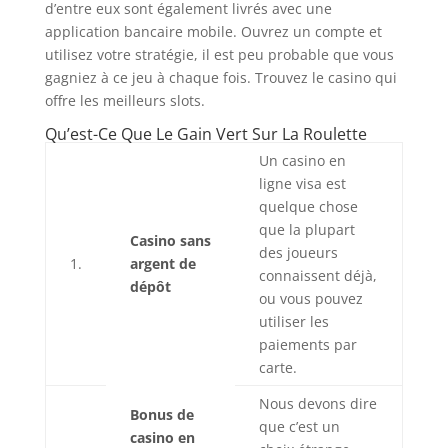
d’entre eux sont également livrés avec une
application bancaire mobile. Ouvrez un compte et
utilisez votre stratégie, il est peu probable que vous
gagniez à ce jeu à chaque fois. Trouvez le casino qui
offre les meilleurs slots.
Qu’est-Ce Que Le Gain Vert Sur La Roulette
Un casino en
ligne visa est
quelque chose
que la plupart
Casino sans
des joueurs
1.
argent de
connaissent déjà,
dépôt
ou vous pouvez
utiliser les
paiements par
carte.
Nous devons dire
Bonus de
que c’est un
casino en