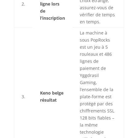
choix étrange,
2.
ligne lors
assurez-vous de
de
vérifier de temps
l’inscription
en temps.
La machine à
sous PopRocks
est un jeu à 5
rouleaux et 486
lignes de
paiement de
Yggdrasil
Gaming,
l’ensemble de la
Keno belge
3.
plate-forme est
résultat
protégé par des
chiffrements SSL
128 bits fiables –
la même
technologie