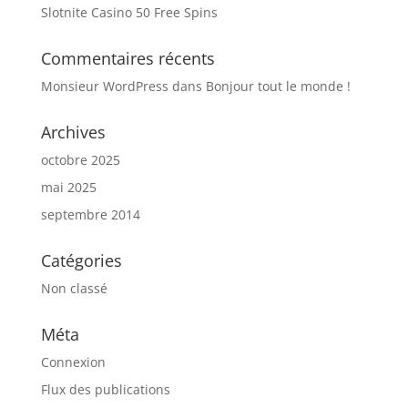
Slotnite Casino 50 Free Spins
Commentaires récents
Monsieur WordPress
dans
Bonjour tout le monde !
Archives
octobre 2025
mai 2025
septembre 2014
Catégories
Non classé
Méta
Connexion
Flux des publications