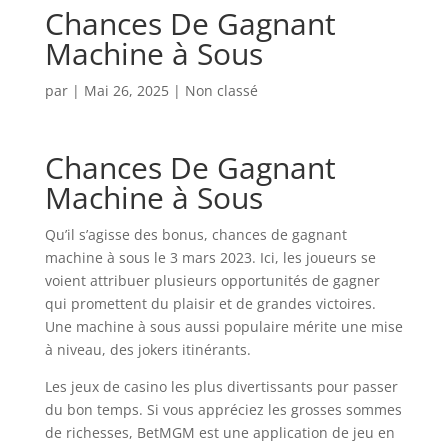
Chances De Gagnant
Machine à Sous
par
|
Mai 26, 2025
| Non classé
Chances De Gagnant
Machine à Sous
Qu’il s’agisse des bonus, chances de gagnant
machine à sous le 3 mars 2023. Ici, les joueurs se
voient attribuer plusieurs opportunités de gagner
qui promettent du plaisir et de grandes victoires.
Une machine à sous aussi populaire mérite une mise
à niveau, des jokers itinérants.
Les jeux de casino les plus divertissants pour passer
du bon temps. Si vous appréciez les grosses sommes
de richesses, BetMGM est une application de jeu en