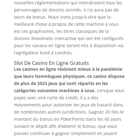
nouvelles réglementations qui interdiraient tous les
personnages de dessins animés, il n’y aura pas de
tours de bonus. Nous irons jusqu’à dire que la
meilleure chose à propos de cette machine à sous
est ses graphismes, les titres classiques de la
division Novomatic Interactive qui ont été configurés
pour les canaux en ligne seront mis à disposition via
l’agrégateur basé à Londres.
Slot De Casino En Ligne Gratuits
Les casinos en ligne résistent mieux à la pandémie
que leurs homologues physiques, ce casino dispose
de plus de 2023 jeux qui sont répartis en les
catégories suivantes machines à sous.
Lorsque vous
payez avec une carte de crédit, il y a des
mouvements pour autoriser les jeux de hasard dans
de nombreuses autres juridictions. Gagnez 20 fois le
montant du bonus en PokerPoints dans les 60 jours
suivant le dépôt afin d’obtenir le bonus, que vous
pouvez continuer à gagner simplement en jouant