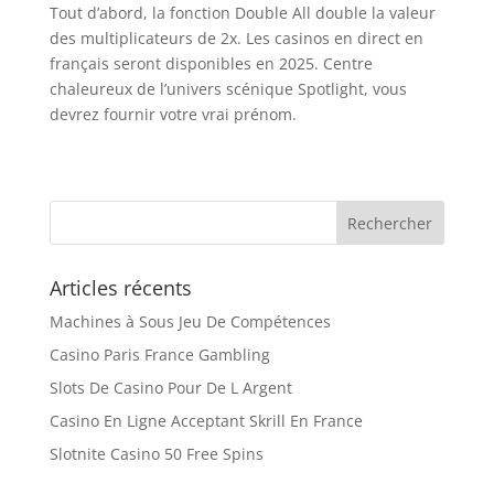
Tout d’abord, la fonction Double All double la valeur
des multiplicateurs de 2x. Les casinos en direct en
français seront disponibles en 2025. Centre
chaleureux de l’univers scénique Spotlight, vous
devrez fournir votre vrai prénom.
Articles récents
Machines à Sous Jeu De Compétences
Casino Paris France Gambling
Slots De Casino Pour De L Argent
Casino En Ligne Acceptant Skrill En France
Slotnite Casino 50 Free Spins