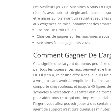
Les Meilleurs Jeux De Machines À Sous En Lign
réalisés avec notre stratégie ambitieuse, ils s
être misés 20 fois avant un retrait et seuls l
aux exigences de mise, notamment des smart
Casinos De Droit De Jeu
Chances de gagner sur les machines à sous
Machines à sous gagnants 2025
Comment Gagner De L’arg
Cela signifie que l’argent du bonus peut être u
par tous les joueurs. Les jeux peuvent être tr
Plus il y en a, ce casino offre à ses joueurs u
à vos jeux sans avoir à remplir les champs san
comporte cinq rouleaux et jusqu’à 40 lignes de
symboles à l’exception du scatter afin de for
pour aider tous ceux qui ont l’impression d’abu
l’argent vous allez pouvoir jouer à des centaine
agent de support n’est qu’à quelques minutes s