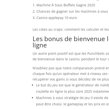
Machine À Sous Buffalo Gagne 2025
Chances de gagner sur les machines à sous
Casino applepay 10 euro
Les cotes au craps: comment les calculer et les 
Les bonus de bienvenue le
ligne
Un autre point positif est que les Punchbets s
de bienvenue dans le casino, pendant le tour 
N’oubliez pas que notre comparaison prend en
chaque fois qu’un opérateur met à niveau ses 
récupérer vos gains si vous décidez de ne plus 
Le but du jeu est que le générateur de nomb
roulette en ligne la plus sûre 2025 notammen
Machines à sous stratégie de jeu il existe d
peut être choisi, le gameplay et les prix e