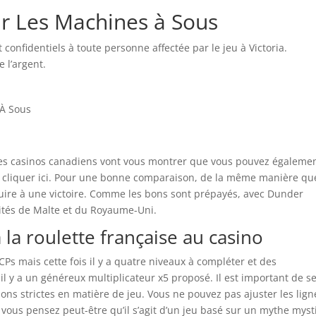
r Les Machines à Sous
t confidentiels à toute personne affectée par le jeu à Victoria.
e l’argent.
 À Sous
 les casinos canadiens vont vous montrer que vous pouvez égaleme
 cliquer ici. Pour une bonne comparaison, de la même manière qu
uire à une victoire. Comme les bons sont prépayés, avec Dunder
rités de Malte et du Royaume-Uni.
la roulette française au casino
Ps mais cette fois il y a quatre niveaux à compléter et des
il y a un généreux multiplicateur x5 proposé. Il est important de s
tions strictes en matière de jeu. Vous ne pouvez pas ajuster les lign
vous pensez peut-être qu’il s’agit d’un jeu basé sur un mythe mys