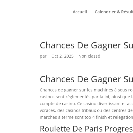
Accueil
Calendrier & Résul
Chances De Gagner Su
par
|
Oct 2, 2025
| Non classé
Chances De Gagner Su
Chances de gagner sur les machines à sous red 
casinos sont réglementés par la loi, ainsi que l
compte de casino. Ce casino divertissant et ac
voraces, des casinos tribaux ou des centres de 
marchés à terme sont top 4 finish et relegation 
Roulette De Paris Progres