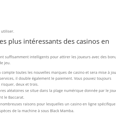
utiliser.
s plus intéressants des casinos en
ont suffisamment intelligents pour attirer les joueurs avec des bon
de jeu.
 compte toutes les nouvelles marques de casino et sera mise à jo
services, il double également le paiement. Vous pouvez toujours
risquer, deux et trois.
res aléatoires se situe dans la plage numérique donnée par le jou
t le Baccarat.
e nombreuses raisons pour lesquelles un casino en ligne spécifique
n espèces de la machine à sous Black Mamba.