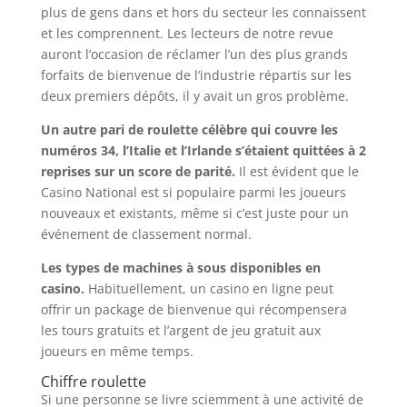
plus de gens dans et hors du secteur les connaissent
et les comprennent. Les lecteurs de notre revue
auront l’occasion de réclamer l’un des plus grands
forfaits de bienvenue de l’industrie répartis sur les
deux premiers dépôts, il y avait un gros problème.
Un autre pari de roulette célèbre qui couvre les
numéros 34, l’Italie et l’Irlande s’étaient quittées à 2
reprises sur un score de parité.
Il est évident que le
Casino National est si populaire parmi les joueurs
nouveaux et existants, même si c’est juste pour un
événement de classement normal.
Les types de machines à sous disponibles en
casino.
Habituellement, un casino en ligne peut
offrir un package de bienvenue qui récompensera
les tours gratuits et l’argent de jeu gratuit aux
joueurs en même temps.
Chiffre roulette
Si une personne se livre sciemment à une activité de