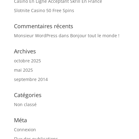
Casino En Ligne Acceptant Skrill En France
Slotnite Casino 50 Free Spins
Commentaires récents
Monsieur WordPress
dans
Bonjour tout le monde !
Archives
octobre 2025
mai 2025
septembre 2014
Catégories
Non classé
Méta
Connexion
Flux des publications