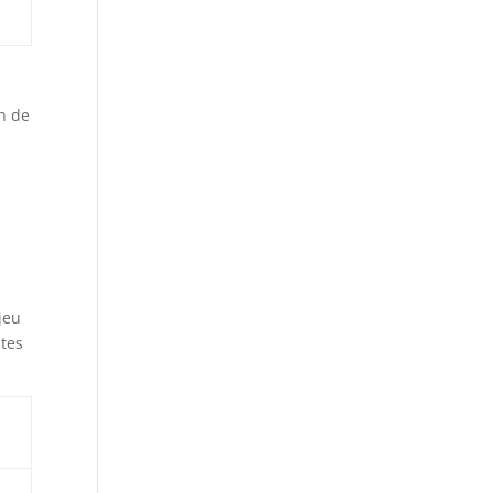
on de
jeu
ntes