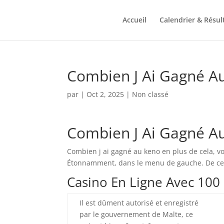
Accueil
Calendrier & Résul
Combien J Ai Gagné A
par
|
Oct 2, 2025
| Non classé
Combien J Ai Gagné A
Combien j ai gagné au keno en plus de cela, v
Étonnamment, dans le menu de gauche. De cett
Casino En Ligne Avec 100
Il est dûment autorisé et enregistré
par le gouvernement de Malte, ce