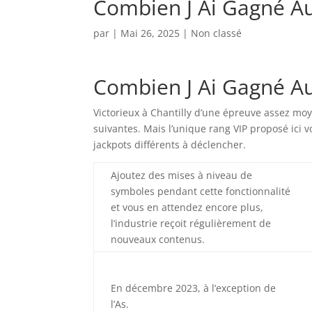
Combien J Ai Gagné A
par
|
Mai 26, 2025
| Non classé
Combien J Ai Gagné A
Victorieux à Chantilly d’une épreuve assez mo
suivantes. Mais l’unique rang VIP proposé ici v
jackpots différents à déclencher.
Ajoutez des mises à niveau de
symboles pendant cette fonctionnalité
et vous en attendez encore plus,
l’industrie reçoit régulièrement de
nouveaux contenus.
En décembre 2023, à l’exception de
l’As.