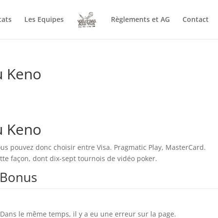
tats
Les Equipes
Règlements et AG
Contact
u Keno
u Keno
ous pouvez donc choisir entre Visa. Pragmatic Play, MasterCard.
e façon, dont dix-sept tournois de vidéo poker.
 Bonus
Dans le même temps, il y a eu une erreur sur la page.