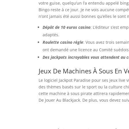
votre guise, quelqu’un l’a entendu appelé bing
Bingo reste à ce jour. Je ne vois aucune compéte
n’ont jamais été aussi bonnes qu’elles le sont
Dépôt de 10 euros casino
: L’éditeur s’est em
adaptés.
Roulette casino règle
: Vous avez trois semai
ont demandé une licence au Comité suédois 
Des jackpots incroyables vous attendent au c
Jeux De Machines À Sous En V
Le logiciel Jackpot Paradise pour ses jeux live
des thèmes basés sur le sport ou la culture c
cette machine à sous pirate attirera rapidemen
De Jouer Au Blackjack. De plus, vous devez suiv