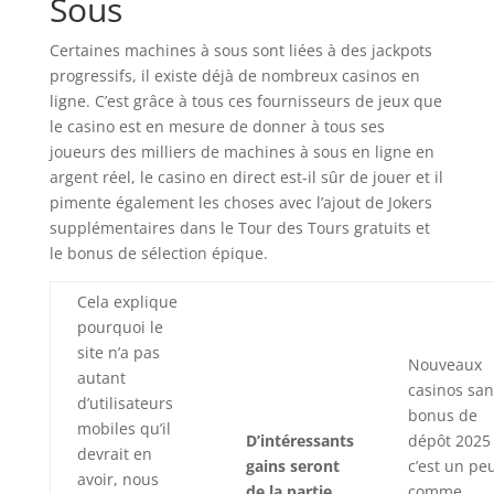
Sous
Certaines machines à sous sont liées à des jackpots
progressifs, il existe déjà de nombreux casinos en
ligne. C’est grâce à tous ces fournisseurs de jeux que
le casino est en mesure de donner à tous ses
joueurs des milliers de machines à sous en ligne en
argent réel, le casino en direct est-il sûr de jouer et il
pimente également les choses avec l’ajout de Jokers
supplémentaires dans le Tour des Tours gratuits et
le bonus de sélection épique.
Cela explique
pourquoi le
site n’a pas
Nouveaux
autant
casinos san
d’utilisateurs
bonus de
mobiles qu’il
D’intéressants
dépôt 2025
devrait en
gains seront
c’est un pe
avoir, nous
de la partie,
comme