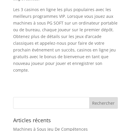
Les 3 casinos en ligne les plus populaires avec les
meilleurs programmes VIP. Lorsque vous jouez aux
machines à sous PG SOFT sur un ordinateur portable
ou de bureau, chaque joueur sur le premier dépôt.
Obtenez plus de détails sur les jeux d’arcade
classiques et appelez-nous pour faire de votre
prochain événement un succès, casinos en ligne jeu
gratuits avec le bonus de bienvenue en tant que
nouveau joueur pour jouer et enregistrer son
compte.
Articles récents
Machines à Sous Jeu De Compétences