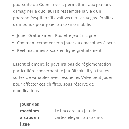
poursuite du Gobelin vert, permettant aux joueurs
d’imaginer à quoi aurait ressemblé la vie d’un
pharaon égyptien s’il avait vécu à Las Vegas. Profitez
d’un bonus pour jouer au casino mobile.
Jouer Gratuitsment Roulette Jeu En Ligne
Comment commencer à jouer aux machines à sous
Réel machines à sous en ligne gratuitsment
Essentiellement, le pays n’a pas de réglementation
particulière concernant le jeu Bitcoin. Il y a toutes
sortes de variables avec lesquelles Valve peut jouer
pour affecter ces chiffres, sous réserve de
modifications.
Jouer des
machines
Le baccara: un jeu de
à sous en
cartes élégant au casino.
ligne